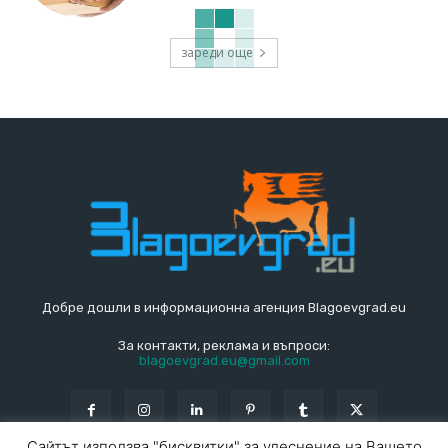
зареди още
Добре дошли в информационна агенция Blagoevgrad.eu
За контакти, реклама и въпроси:
blagoevgrad.eu@gmail.com
Сайтът използва "бисквитки" за улеснение на Вашето