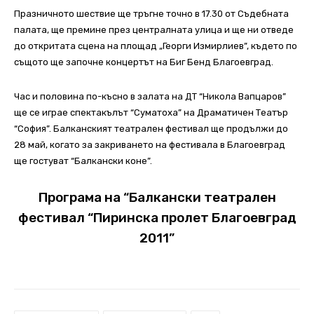
Празничното шествие ще тръгне точно в 17.30 от Съдебната
палата, ще премине през централната улица и ще ни отведе
до откритата сцена на площад „Георги Измирлиев”, където по
същото ще започне концертът на Биг Бенд Благоевград.
Час и половина по-късно в залата на ДТ “Никола Вапцаров”
ще се играе спектакълът “Суматоха” на Драматичен Театър
“София”. Балканският театрален фестивал ще продължи до
28 май, когато за закриването на фестивала в Благоевград
ще гостуват “Балкански коне”.
Програма на “Балкански театрален
фестивал “Пиринска пролет Благоевград
2011”