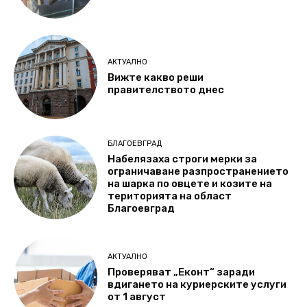
АКТУАЛНО
Вижте какво реши
правителството днес
БЛАГОЕВГРАД
Набелязаха строги мерки за
ограничаване разпространението
на шарка по овцете и козите на
територията на област
Благоевград
АКТУАЛНО
Проверяват „Еконт“ заради
вдигането на куриерските услуги
от 1 август