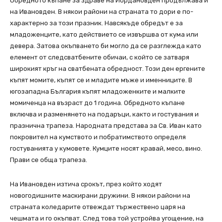
Обредното къпане за здраве на Йордановден продължава и
на Ивановден. В някои райони на страната то дори е по-
характерно за този празник. Навсякъде обредът е за
младоженците, като действието се извършва от кума или
девера. Затова окъпването би могло да се разглежда като
елемент от следсватбените обичаи, с който се затваря
широкият кръг на сватбената обредност. Този ден ергените
къпят момите, къпят се и младите мъже и именниците. В
югозападна България къпят младоженките и малките
момиченца на възраст до 1 година. Обредното къпане
включва и разменянето на подаръци, както и гостувания и
празнична трапеза. Народната представа за Св. Иван като
покровител на кумството и побратимството определя
гостуванията у кумовете. Кумците носят кравай, месо, вино.
Прави се обща трапеза.
На Ивановден изтича срокът, през който ходят
новогодишните маскирани дружини. В някои райони на
страната коледарите отвеждат тържествено царя на
чешмата и го окъпват. След това той устройва угощение, на