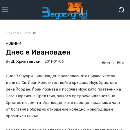
Начало
Новини
НОВИНИ
Днес е Ивановден
By
Д. Христовски
2011-01-06
200
0
Днес 7 Януари – Ивановден православната църква чества
деня на Св. Йоан Кръстител, който кръщава Исус Христос в
река Йордан. Йоан познава и посочва Исус като пратеник на
Бога. Наречен е Предтеча, защото предрича идването на
Христос на земята. Ивановден като народен празник, е част
от богатия в обредно отношение коледно-новогодишен
празничен цикъл.