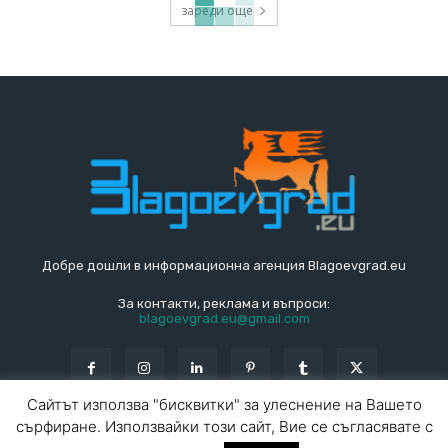
зареди още
Добре дошли в информационна агенция Blagoevgrad.eu
За контакти, реклама и въпроси:
blagoevgrad.eu@gmail.com
Сайтът използва "бисквитки" за улеснение на Вашето
сърфиране. Използвайки този сайт, Вие се съгласявате с