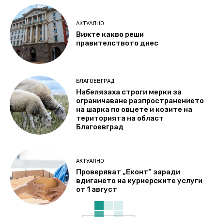
АКТУАЛНО
Вижте какво реши
правителството днес
БЛАГОЕВГРАД
Набелязаха строги мерки за
ограничаване разпространението
на шарка по овцете и козите на
територията на област
Благоевград
АКТУАЛНО
Проверяват „Еконт“ заради
вдигането на куриерските услуги
от 1 август