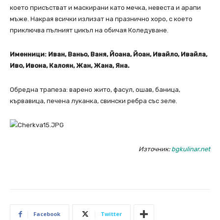
което присъстват и маскирани като мечка, невеста и арапи
мъже. Накрая всички излизат на празнично хоро, с което
приключва пълният цикъл на обичая Коледуване.
Именници: Иван, Ваньо, Ваня, Йоана, Йоан, Ивайло, Ивайла,
Иво, Ивона, Калоян, Жан, Жана, Яна.
Обредна трапеза: варено жито, фасул, ошав, баница,
кървавица, печена луканка, свински ребра със зеле.
Източник:
bgkulinar.net
Facebook
Twitter