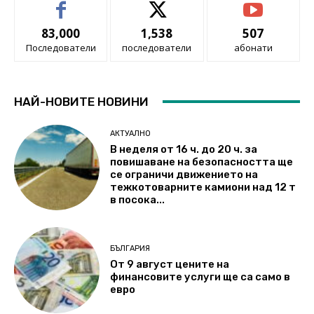
83,000
1,538
507
Последователи
последователи
абонати
НАЙ-НОВИТЕ НОВИНИ
АКТУАЛНО
В неделя от 16 ч. до 20 ч. за
повишаване на безопасността ще
се ограничи движението на
тежкотоварните камиони над 12 т
в посока...
БЪЛГАРИЯ
От 9 август цените на
финансовите услуги ще са само в
евро