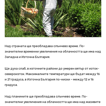
Над страната ще преобладава слънчево време. По-
значителни временни увеличения на облачността ще има над
Западна и Източна България.
Ще духа слаб, в източните райони до умерен вятър от изток-
североизток. Максималните температури ще бъдат между 16
и 21 градуса, в Източна България по-ниски – между 12 и 16
градуса.
Над планините ще преобладава слънчево време. По-
значителни увеличения на облачността ще има над масивите