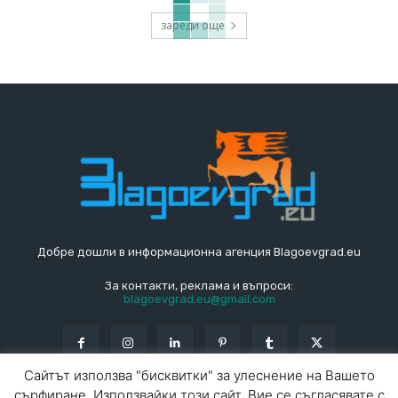
зареди още
Добре дошли в информационна агенция Blagoevgrad.eu
За контакти, реклама и въпроси:
blagoevgrad.eu@gmail.com
Сайтът използва "бисквитки" за улеснение на Вашето
сърфиране. Използвайки този сайт, Вие се съгласявате с