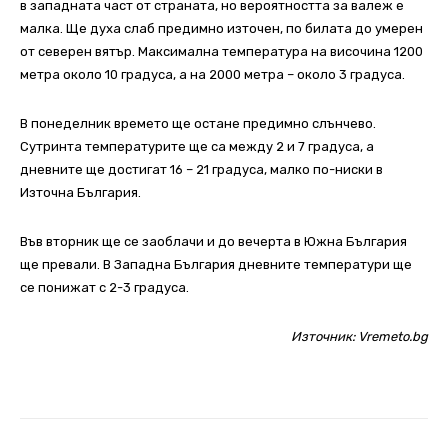
в западната част от страната, но вероятността за валеж е
малка. Ще духа слаб предимно източен, по билата до умерен
от северен вятър. Максимална температура на височина 1200
метра около 10 градуса, а на 2000 метра – около 3 градуса.
В понеделник времето ще остане предимно слънчево.
Сутринта температурите ще са между 2 и 7 градуса, а
дневните ще достигат 16 – 21 градуса, малко по-ниски в
Източна България.
Във вторник ще се заоблачи и до вечерта в Южна България
ще превали. В Западна България дневните температури ще
се понижат с 2-3 градуса.
Източник:
Vremeto.bg