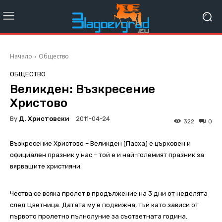
Начало
Общество
ОБЩЕСТВО
Великден: Възкресение
Христово
By
Д. Христовски
2011-04-24
322
0
Възкресение Христово – Великден (Пасха) е църковен и
официален празник у нас – той е и най-големият празник за
вярващите християни.
Чества се всяка пролет в продължение на 3 дни от неделята
след Цветница. Датата му е подвижна, тъй като зависи от
първото пролетно пълнолуние за съответната година.