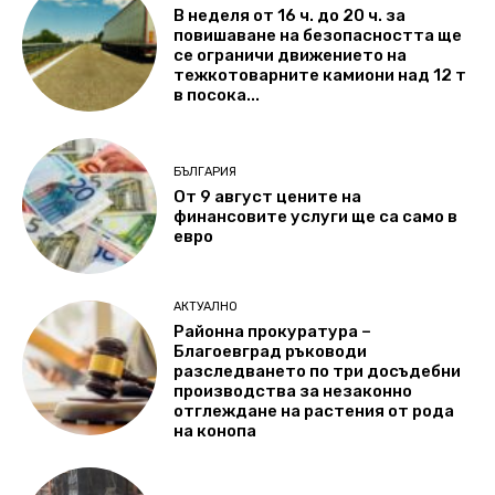
В неделя от 16 ч. до 20 ч. за
повишаване на безопасността ще
се ограничи движението на
тежкотоварните камиони над 12 т
в посока...
БЪЛГАРИЯ
От 9 август цените на
финансовите услуги ще са само в
евро
АКТУАЛНО
Районна прокуратура –
Благоевград ръководи
разследването по три досъдебни
производства за незаконно
отглеждане на растения от рода
на конопа