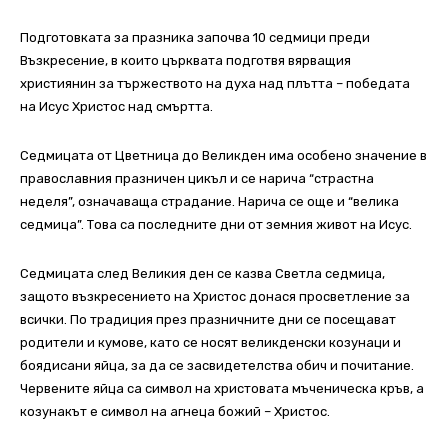
Подготовката за празника започва 10 седмици преди
Възкресение, в които църквата подготвя вярващия
християнин за тържеството на духа над плътта – победата
на Исус Христос над смъртта.
Седмицата от Цветница до Великден има особено значение в
православния празничен цикъл и се нарича “страстна
неделя”, означаваща страдание. Нарича се още и “велика
седмица”. Това са последните дни от земния живот на Исус.
Седмицата след Великия ден се казва Светла седмица,
защото възкресението на Христос донася просветление за
всички. По традиция през празничните дни се посещават
родители и кумове, като се носят великденски козунаци и
боядисани яйца, за да се засвидетелства обич и почитание.
Червените яйца са символ на христовата мъченическа кръв, а
козунакът е символ на агнеца божий – Христос.