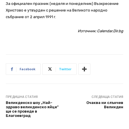
За официален празник (неделя и понеделник) Възкресение
Христово е утвърден с решение на Великото народно
събрание от 2 април 1991 г.
Източник:
Calendar.Dir.bg
Facebook
Twitter
ПРЕДИШНА СТАТИЯ
СЛЕДВАЩА СТАТИЯ
Великденско шоу „Най-
Очаква ни слънчев
здраво великденско яйце”
Великден
ще се проведе в
Благоевград