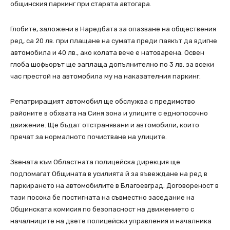
общинския паркинг при старата автогара.
Глобите, заложени в Наредбата за опазване на обществения
ред, са 20 лв. при плащане на сумата преди паякът да вдигне
автомобила и 40 лв., ако колата вече е натоварена. Освен
глоба шофьорът ще заплаща допълнително по 3 лв. за всеки
час престой на автомобила му на наказателния паркинг.
Репатриращият автомобил ще обслужва с предимство
районите в обхвата на Синя зона и улиците с еднопосочно
движение. Ще бъдат отстранявани и автомобили, които
пречат за нормалното почистване на улиците.
Звената към Областната полицейска дирекция ще
подпомагат Общината в усилията й за въвеждане на ред в
паркирането на автомобилите в Благоевград. Договореност в
тази посока бе постигната на съвместно заседание на
Общинската комисия по безопасност на движението с
началниците на двете полицейски управления и началника