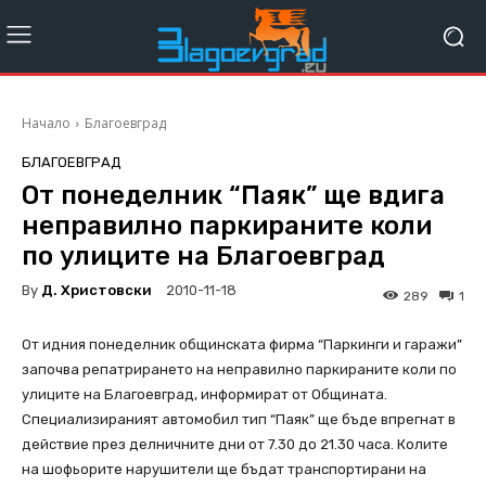
Начало
Благоевград
БЛАГОЕВГРАД
От понеделник “Паяк” ще вдига
неправилно паркираните коли
по улиците на Благоевград
By
Д. Христовски
2010-11-18
289
1
От идния понеделник общинската фирма “Паркинги и гаражи”
започва репатрирането на неправилно паркираните коли по
улиците на Благоевград, информират от Общината.
Специализираният автомобил тип “Паяк” ще бъде впрегнат в
действие през делничните дни от 7.30 до 21.30 часа. Колите
на шофьорите нарушители ще бъдат транспортирани на