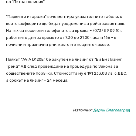
на “Пътна полиция”.
“Паркинги и гаражи” вече монтира указателните табели, с
които шофьорите ще бъдат уведомени за действащия паяк.
На тях са посочени телефоните за връзка – /073/ 59 09 10 в
работните дни за времето от 7.30 до 21.00 часа и 166 – в
почивни и празнични дни, както и в нощните часове.
Паякът “AVIA D120E” бе закупен на лизинг от “Би Ем Лизинг
Трейд” АД след провеждане на процедура по Закона за
обществените поръчки. Стойността му е 191 233,08 лв. с ДДС,
а срокът на лизинг – 24 месеца.
Източник:
Дарик Благоевград