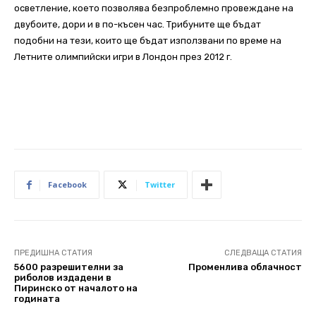
осветление, което позволява безпроблемно провеждане на
двубоите, дори и в по-късен час. Трибуните ще бъдат
подобни на тези, които ще бъдат използвани по време на
Летните олимпийски игри в Лондон през 2012 г.
Facebook
Twitter
ПРЕДИШНА СТАТИЯ
СЛЕДВАЩА СТАТИЯ
5600 разрешителни за
Променлива облачност
риболов издадени в
Пиринско от началото на
годината