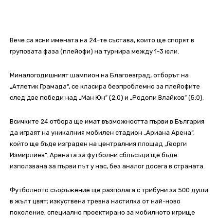
Вече са ясни имената на 24-те състава, които ще спорят в
груповата фаза (плейофи) на турнира между 1-3 юли.
Миналогодишният шампион на Благоевград, отборът на
„Атлетик Грамада“, се класира безпроблемно за плейофите
след две победи над „Ман Юн” (2:0) и „Родопи Влайков” (5:0).
Всичките 24 отбора ще имат възможността първи в България
да играят на уникалния мобилен стадион „Ариана Арена“,
който ще бъде изграден на централния площад „Георги
Измирлиев”. Арената за футболни сблъсъци ще бъде
използвана за първи път у нас, без аналог досега в страната.
Футболното съоръжение ще разполага с трибуни за 500 души
в жълт цвят; изкуствена тревна настилка от най-ново
поколение; специално проектирано за мобилното игрище