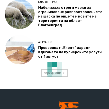
БЛАГОЕВГРАД
Набелязаха строги мерки за
ограничаване разпространението
на шарка по овцете и козите на
територията на област
Благоевград
АКТУАЛНО
Проверяват „Еконт“ заради
вдигането на куриерските услуги
от 1 август
зареди още