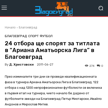
Начало
Благоевград
БЛАГОЕВГРАД
СПОРТ
ФУТБОЛ
24 отбора ще спорят за титлата
в “Ариана Аматьорска Лига” в
Благоевград
By
Д. Христовски
2011-06-27
274
0
През изминалите три дни се проведе квалификационната
фаза в турнира Ариана Аматьорска Лига в Благоевград. 122
отбора с над 1200 непрофесионални футболисти се включиха
в първия етап на турнира, чието начало бе дадено от
футболните звезди на Благоевград Петър Михтарски, Ивайло
Андонов и Мирослав Митев.