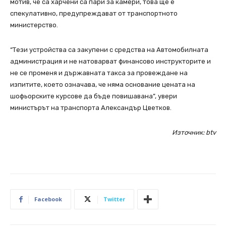
мотив, че са харчени са пари за камери, това ще е
спекулативно, предупреждават от транспортното
министерство.
“Тези устройства са закупени с средства на Автомобилната
администрация и не натоварват финансово инструкторите и
не се променя и държавната такса за провеждане на
изпитите, което означава, че няма основание цената на
шофьорските курсове да бъде повишавана”, увери
министърът на транспорта Александър Цветков.
Източник: btv
Facebook
Twitter