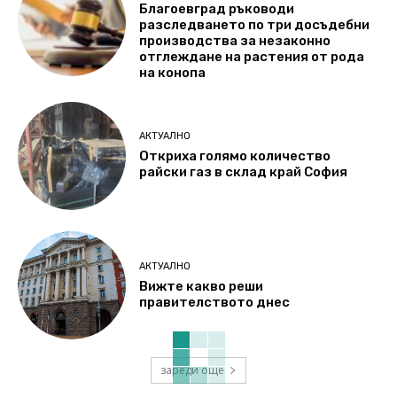
Благоевград ръководи
разследването по три досъдебни
производства за незаконно
отглеждане на растения от рода
на конопа
АКТУАЛНО
Откриха голямо количество
райски газ в склад край София
АКТУАЛНО
Вижте какво реши
правителството днес
зареди още