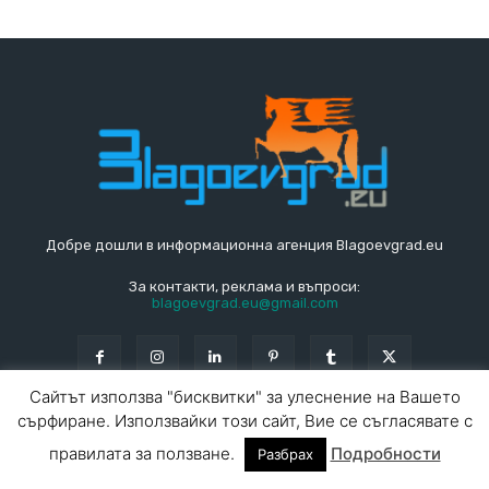
Добре дошли в информационна агенция Blagoevgrad.eu
За контакти, реклама и въпроси:
blagoevgrad.eu@gmail.com
Сайтът използва "бисквитки" за улеснение на Вашето
сърфиране. Използвайки този сайт, Вие се съгласявате с
© Blagoevgrad.EU 2010 - 2026
Общи условия
|
правилата за ползване.
Подробности
Разбрах
За контакти
За реклама
СПРАВОЧНИК
СЪБИТИЯ