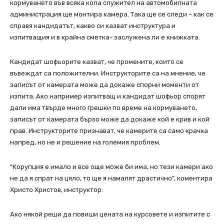
кормуването във всяка кола служител на автомобилната
администрация ще монтира камера. Така ще се следи – как се
справя кандидатът, какво си казват инструктура и
изпитващия и в крайна сметка- заслужена ли е книжката.
Кандидат шофьорите казват, че промените, които се
въвеждат са положителни. Инструкторите са на мнение, че
записът от камерата може да докаже спорни моменти от
изпита. Ако например изпитващ и кандидат шофьор спорят
дали има твърде много грешки по време на кормуването,
записът от камерата бързо може да докаже кой е крив и кой
прав. Инструкторите признават, че камерите са само крачка
напред, но не и решение на големия проблем.
“Корупция е имало и все още може би има, но тези камери ако
не да я спрат на цяло, то ще я намалят драстично”, коментира
Христо Христов, инструктор.
Ако някой реши да повиши цената на курсовете и изпитите с