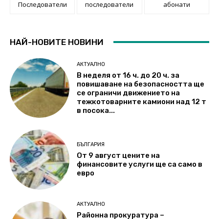
Последователи
последователи
абонати
НАЙ-НОВИТЕ НОВИНИ
АКТУАЛНО
В неделя от 16 ч. до 20 ч. за
повишаване на безопасността ще
се ограничи движението на
тежкотоварните камиони над 12 т
в посока...
БЪЛГАРИЯ
От 9 август цените на
финансовите услуги ще са само в
евро
АКТУАЛНО
Районна прокуратура –