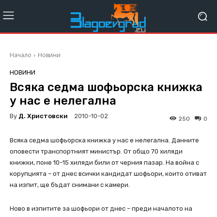
Начало
Новини
НОВИНИ
Всяка седма шофьорска книжка
у нас е нелегална
By
Д. Христовски
2010-10-02
250
0
Всяка седма шофьорска книжка у нас е нелегална. Данните
оповести транспортният министър. От общо 70 хиляди
книжки, поне 10-15 хиляди били от черния пазар. На война с
корупцията – от днес всички кандидат шофьори, които отиват
на изпит, ще бъдат снимани с камери.
Ново в изпитите за шофьори от днес – преди началото на