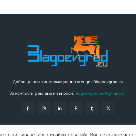
Добре дошли в информационна агенция Blagoevgrad.eu
За контакти, реклама и въпроси:
blagoevgrad.eu@gmail.com
ето сърфиране. Използвайки този сайт, Вие се съгласявате 