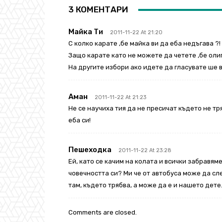
3 КОМЕНТАРИ
Майка Ти
2011-11-22 At 21:20
С колко карате ,бе майка ви да еба недъгава ?!
Защо карате като не можете да четете ,бе оли
На другите избори ако идете да гласувате ше в
Аман
2011-11-22 At 21:23
Не се научиха тия да не пресичат където не тр
еба си!
Пешеходка
2011-11-22 At 23:28
Ей, като се качим на колата и всички забравям
човечността си? Ми че от автобуса може да сл
там, където трябва, а може да е и нашето дет
Comments are closed.