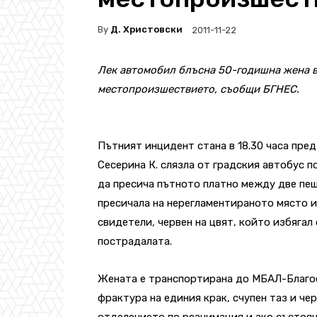
By
Д. Христовски
2011-11-22
Лек автомобил блъсна 50-годишна жена в 
местопроизшествието, съобщи БГНЕС.
Пътният инцидент стана в 18.30 часа пре
Сесерина К. слязла от градския автобус по
да пресича пътното платно между две пеш
пресичала на нерегламентираното място и
свидетели, червен на цвят, който избяга
пострадалата.
Жената е транспортирана до МБАЛ-Благоев
фрактура на единия крак, счупен таз и че
отделението по реанимация и ако състоя