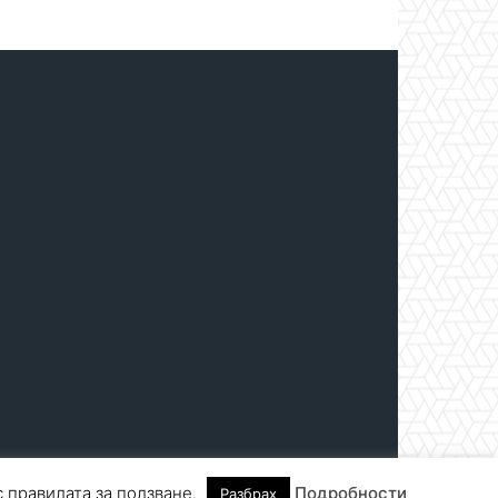
с правилата за ползване.
Подробности
Разбрах