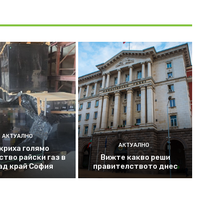
АКТУАЛНО
АКТУАЛНО
криха голямо
ство райски газ в
Вижте какво реши
ад край София
правителството днес