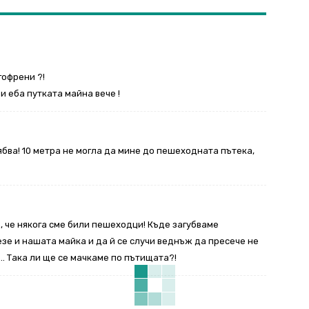
гофрени ?!
и еба путката майна вече !
ябва! 10 метра не могла да мине до пешеходната пътека,
е, че някога сме били пешеходци! Къде загубваме
езе и нашата майка и да й се случи веднъж да пресече не
е… Така ли ще се мачкаме по пътищата?!