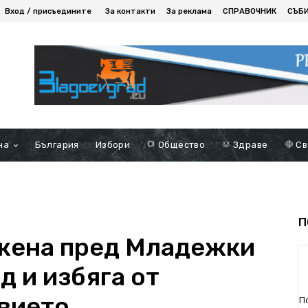
Вход / присъедините
За контакти
За реклама
СПРАВОЧНИК
СЪБ
на
България
Избори
Общество
Здраве
Св
П
жена пред Младежки
д и избяга от
вието
П