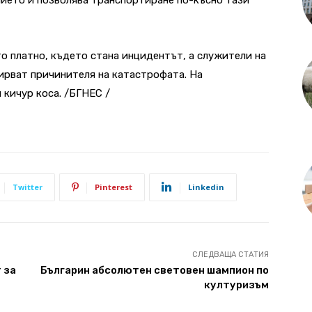
о платно, където стана инцидентът, а служители на
ирват причинителя на катастрофата. На
кичур коса. /БГНЕС /
Twitter
Pinterest
Linkedin
СЛЕДВАЩА СТАТИЯ
 за
Българин абсолютен световен шампион по
културизъм