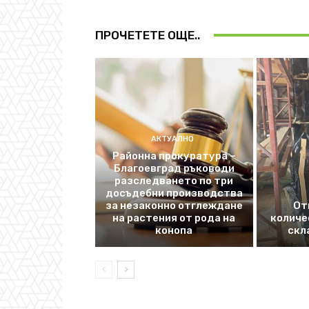
ПРОЧЕТЕТЕ ОЩЕ..
АКТУАЛНО
Районна прокуратура –
Благоевград ръководи
разследването по три
досъдебни производства
за незаконно отглеждане
От
на растения от рода на
количе
конопа
скл