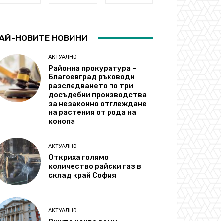
АЙ-НОВИТЕ НОВИНИ
АКТУАЛНО
Районна прокуратура –
Благоевград ръководи
разследването по три
досъдебни производства
за незаконно отглеждане
на растения от рода на
конопа
АКТУАЛНО
Откриха голямо
количество райски газ в
склад край София
АКТУАЛНО