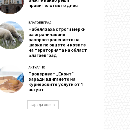
Вижте какво реши
правителството днес
БЛАГОЕВГРАД
Набелязаха строги мерки
за ограничаване
разпространението на
шарка по овцете и козите
на територията на област
Благоевград
АКТУАЛНО
Проверяват „Еконт“
заради вдигането на
куриерските услуги от 1
август
зареди още