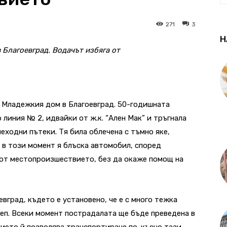
271
3
Н
Благоевград. Водачът избяга от
д Младежкия дом в Благоевград. 50-годишната
 линия № 2, идвайки от ж.к. “Ален Мак” и тръгнала
еходни пътеки. Тя била облечена с тъмно яке,
 в този момент я блъска автомобил, според
л от местопроизшествието, без да окаже помощ на
град, където е установено, че е с много тежка
реп. Всеки момент пострадалата ще бъде преведена в
нието й позволява транспортиране по-късно тази