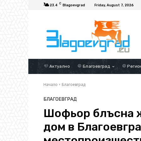
C
23.4
Blagoevgrad
Friday, August 7, 2026
Актуално
Благоевград
Регио
Начало
Благоевград
БЛАГОЕВГРАД
Шофьор блъсна 
дом в Благоевгра
местопроизшест