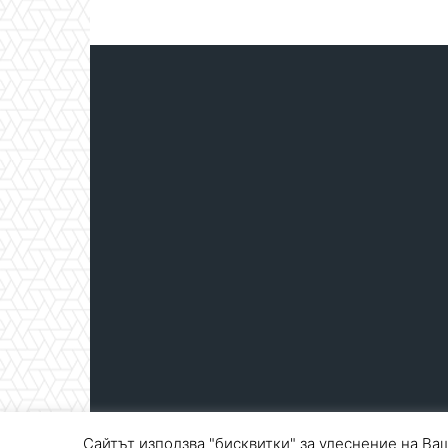
Сайтът използва "бисквитки" за улеснение на Ваш