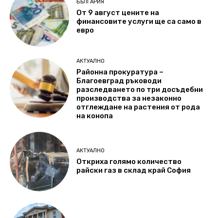
БЪЛГАРИЯ
От 9 август цените на
финансовите услуги ще са само в
евро
АКТУАЛНО
Районна прокуратура –
Благоевград ръководи
разследването по три досъдебни
производства за незаконно
отглеждане на растения от рода
на конопа
АКТУАЛНО
Откриха голямо количество
райски газ в склад край София