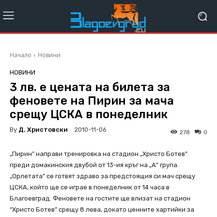
Начало
Новини
НОВИНИ
3 лв. е цената на билета за
феновете на Пирин за мача
срещу ЦСКА в понеделник
By
Д. Христовски
2010-11-06
278
0
„Пирин” направи тренировка на стадион „Христо Ботев”
преди домакинския двубой от 13-ия кръг на „А” група.
„Орлетата” се готвят здраво за предстоящия си мач срещу
ЦСКА, който ще се играе в понеделник от 14 часа в
Благоевград. Феновете на гостите ще влизат на стадион
“Христо Ботев” срещу 8 лева, докато ценните хартийки за