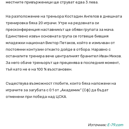
местните привърженици ще струват едва 3 лева.
На разположение на треньора Костадин Ангелов в днешната
тренировка бяха 20 играчи. Утре на редовната си
пресконференция наставникът ще обяви групата за мача.
Единствено извън основната група се готвеше бившия
младежки национал Виктор Петаков, който е измъчван от
постоянни контузии откакто дойде в отбора. Наравно с
останалите тренира вече централният бранител Иван Михов.
За него обаче треньорът ще преценява в последния момент,
тъй като не е на 100 % възстановен.
Съществува възможност глобите, които бяха наложени на
играчите за загубата с 0:1 от „Академик” (Сф) да бъдат
отменени при победа над ЦСКА.
Източник:
Е-79.com