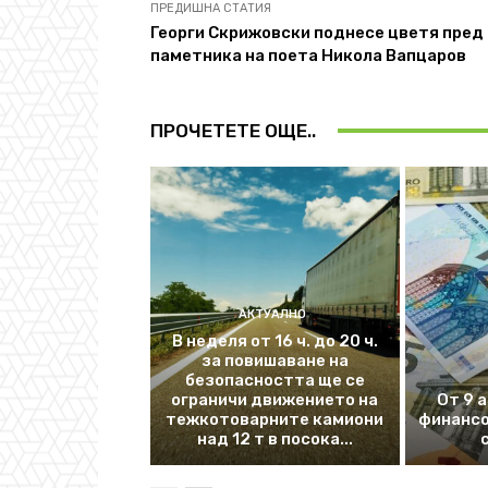
ПРЕДИШНА СТАТИЯ
Георги Скрижовски поднесе цветя пред
паметника на поета Никола Вапцаров
ПРОЧЕТЕТЕ ОЩЕ..
АКТУАЛНО
В неделя от 16 ч. до 20 ч.
за повишаване на
безопасността ще се
ограничи движението на
От 9 
тежкотоварните камиони
финансо
над 12 т в посока...