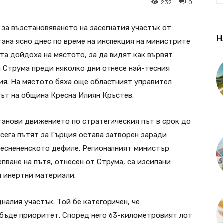
232
0
 за възстановяването на засегнатия участък от
Н
тана ясно днес по време на инспекция на министрите
та дойдоха на мястото, за да видят как вървят
 Струма преди няколко дни отнесе най-тесния
ция. На мястото бяха още областният управител
ът на община Кресна Илиян Кръстев.
станови движението по стратегическия път в срок до
асега пътят за Гърция остава затворен заради
еснененското дефиле. Регионалният министър
пване на пътя, отнесен от Струма, са изсипани
и инертни материали.
налия участък. Той бе категоричен, че
 бъде приоритет. Според него 63-километровият лот