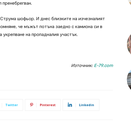
л пренебрегван.
 Струма шофьор. И днес близките на изчезналият
омняме, че мъжът потъна заедно с камиона си в
а укрепване на пропадналия участък.
Източник:
E-79.com
Twitter
Pinterest
Linkedin