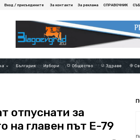
Вход / присъедините
За контакти
За реклама
СПРАВОЧНИК
СЪ
на
България
Избори
Общество
Здраве
Св
П
ат отпуснати за
 на главен път Е-79
П