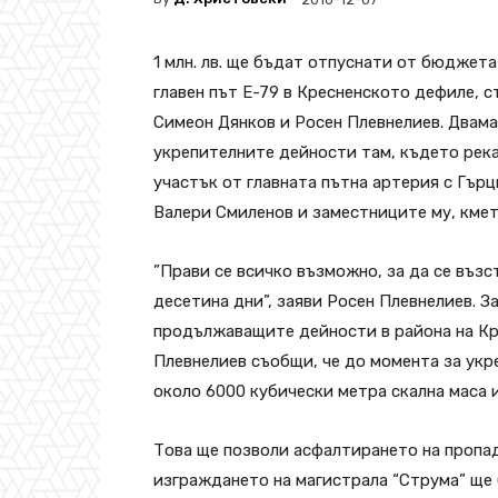
1 млн. лв. ще бъдат отпуснати от бюджета
главен път Е-79 в Кресненското дефиле, с
Симеон Дянков и Росен Плевнелиев. Двама
укрепителните дейности там, където река
участък от главната пътна артерия с Гър
Валери Смиленов и заместниците му, кмет
”Прави се всичко възможно, за да се въз
десетина дни”, заяви Росен Плевнелиев. З
продължаващите дейности в района на Кр
Плевнелиев съобщи, че до момента за укре
около 6000 кубически метра скална маса 
Това ще позволи асфалтирането на пропад
изграждането на магистрала “Струма” ще