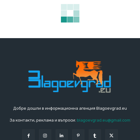
Добре дошли в информационна агенция Blagoevgrad.eu
За контакти, реклама и въпроси:
blagoevgrad.eu@gmail.com