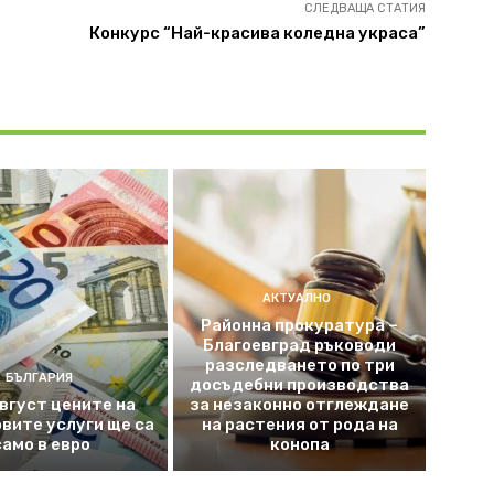
СЛЕДВАЩА СТАТИЯ
Конкурс “Най-красива коледна украса”
АКТУАЛНО
Районна прокуратура –
Благоевград ръководи
разследването по три
БЪЛГАРИЯ
досъдебни производства
август цените на
за незаконно отглеждане
вите услуги ще са
на растения от рода на
само в евро
конопа