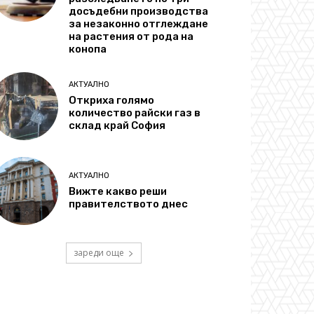
досъдебни производства
за незаконно отглеждане
на растения от рода на
конопа
АКТУАЛНО
Откриха голямо
количество райски газ в
склад край София
АКТУАЛНО
Вижте какво реши
правителството днес
зареди още