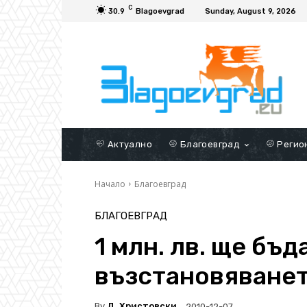
C
30.9
Blagoevgrad
Sunday, August 9, 2026
Актуално
Благоевград
Регио
Начало
Благоевград
БЛАГОЕВГРАД
1 млн. лв. ще бъд
възстановяването
By
Д. Христовски
2010-12-07