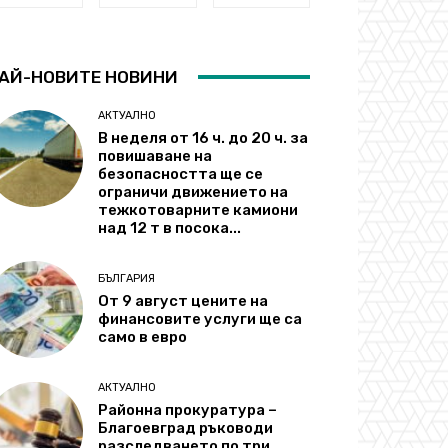
АЙ-НОВИТЕ НОВИНИ
АКТУАЛНО
В неделя от 16 ч. до 20 ч. за
повишаване на
безопасността ще се
ограничи движението на
тежкотоварните камиони
над 12 т в посока...
БЪЛГАРИЯ
От 9 август цените на
финансовите услуги ще са
само в евро
АКТУАЛНО
Районна прокуратура –
Благоевград ръководи
разследването по три