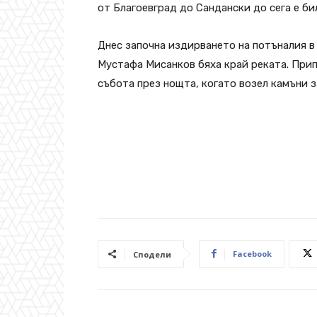
от Благоевград до Сандански до сега е би
Днес започна издирването на потъналия в
Мустафа Мисанков бяха край реката. Прип
събота през нощта, когато возел камъни з
Facebook
Сподели