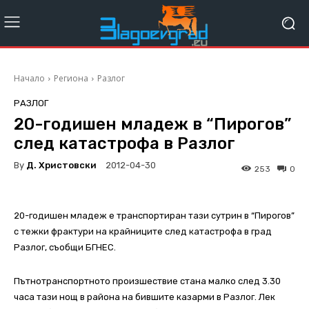
Начало
Региона
Разлог
РАЗЛОГ
20-годишен младеж в “Пирогов”
след катастрофа в Разлог
By
Д. Христовски
2012-04-30
253
0
20-годишен младеж е транспортиран тази сутрин в “Пирогов”
с тежки фрактури на крайниците след катастрофа в град
Разлог, съобщи БГНЕС.
Пътнотранспортното произшествие стана малко след 3.30
часа тази нощ в района на бившите казарми в Разлог. Лек