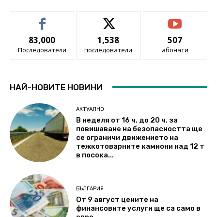
83,000
1,538
507
Последователи
последователи
абонати
НАЙ-НОВИТЕ НОВИНИ
АКТУАЛНО
В неделя от 16 ч. до 20 ч. за
повишаване на безопасността ще
се ограничи движението на
тежкотоварните камиони над 12 т
в посока...
БЪЛГАРИЯ
От 9 август цените на
финансовите услуги ще са само в
евро