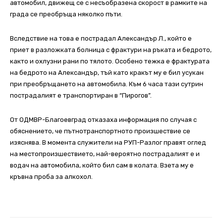
автомобил, движещ се с несъобразена скорост в рамките на
града се преобръща няколко пъти.
Вследствие на това е пострадал Александър Л., който е
приет в разложката болница с фрактури на ръката и бедрото,
както и охлузни рани по тялото. Особено тежка е фрактурата
на бедрото на Александър, тъй като кракът му е бил усукан
при преобръщането на автомобила. Към 6 часа тази сутрин
пострадалият е транспортиран в “Пирогов”.
От ОДМВР-Благоевград отказаха информация по случая с
обяснението, че пътнотранспортното произшествие се
изяснява. В момента служители на РУП-Разлог правят оглед
на местопроизшествието, най-вероятно пострадалият е и
водач на автомобила, който бил сам в колата. Взета му е
кръвна проба за алкохол.