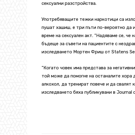
сексуални разстройства.
Употребяващите тежки наркотици са изло
пушат хашиш, е три пъти по-вероятно да 
време на сексуален акт. “Надяваме се, че
бъдеще за съвети на пациентите с нездрав
изследването Мортен Фриш от Statens Seru
“Когато човек има представа за негативн
той може да помогне на останалите хора 
алкохол, да тренират повече и да свалят
изследването бяха публикувани в Journal of