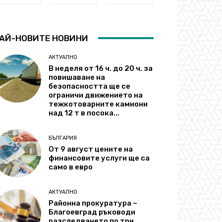
АЙ-НОВИТЕ НОВИНИ
АКТУАЛНО
В неделя от 16 ч. до 20 ч. за
повишаване на
безопасността ще се
ограничи движението на
тежкотоварните камиони
над 12 т в посока...
БЪЛГАРИЯ
От 9 август цените на
финансовите услуги ще са
само в евро
АКТУАЛНО
Районна прокуратура –
Благоевград ръководи
разследването по три