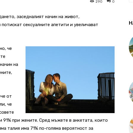
290
0
дането, заседналият начин на живот,
Н
 потискат сексуалните апетити и увеличават
но, че
ите
начин на
ените,
ече от
ли, че
совете
и 91% при жените. Сред мъжете в анкетата, които
яма талия има 71% по-голяма вероятност за