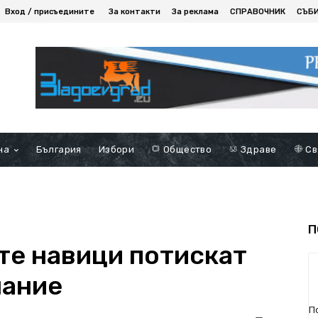
Вход / присъедините
За контакти
За реклама
СПРАВОЧНИК
СЪБ
на
България
Избори
Общество
Здраве
Св
П
е навици потискат
лание
П