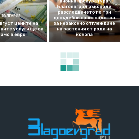
Районна прокуратура –
Благоевград ръководи
разследването по три
БЪЛГАРИЯ
досъдебни производства
август цените на
за незаконно отглеждане
вите услуги ще са
на растения от рода на
само в евро
конопа