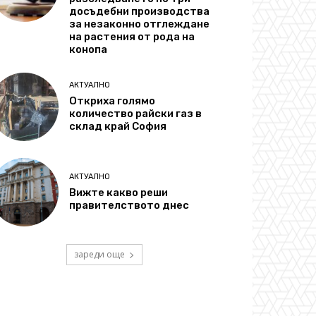
досъдебни производства
за незаконно отглеждане
на растения от рода на
конопа
АКТУАЛНО
Откриха голямо
количество райски газ в
склад край София
АКТУАЛНО
Вижте какво реши
правителството днес
зареди още