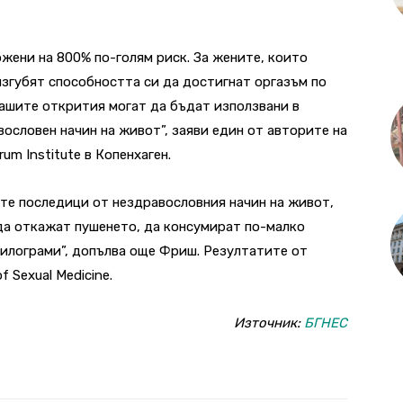
жени на 800% по-голям риск. За жените, които
изгубят способността си да достигнат оргазъм по
 нашите открития могат да бъдат използвани в
ословен начин на живот”, заяви един от авторите на
m Institute в Копенхаген.
ите последици от нездравословния начин на живот,
да откажат пушенето, да консумират по-малко
 килограми”, допълва още Фриш. Резултатите от
 Sexual Medicine.
Източник:
БГНЕС