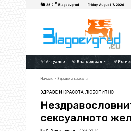
C
26.2
Blagoevgrad
Friday, August 7, 2026
Актуално
Благоевград
Регио
Начало
Здраве и красота
ЗДРАВЕ И КРАСОТА
ЛЮБОПИТНО
Нездравословнит
сексуалното же
By
Д. Христовски
2011-07-12