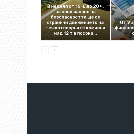
В неделя от 16 ч. до 20 ч.
за повишаване на
безопасността ще се
ограничи движението на
От 9 
тежкотоварните камиони
финансо
над 12 т в посока...