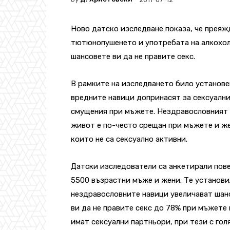
Ново датско изследване показа, че преяж
тютюнопушенето и употребата на алкохол
шансовете ви да не правите секс.
В рамките на изследването било установе
вредните навици допринасят за сексуалн
смущения при мъжете. Нездравословният 
живот е по-често срещан при мъжете и ж
които не са сексуално активни.
Датски изследователи са анкетирали пов
5500 възрастни мъже и жени. Те установи
нездравословните навици увеличават шан
ви да не правите секс до 78% при мъжете 
имат сексуални партньори, при тези с гол