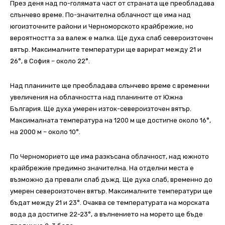
През деня над по-голямата част от страната ще преобладава
слънчево време. По-значителна облачност ще има над
югоизточните райони и Черноморското крайбрежие, но
вероятността за валеж е малка. Ще духа слаб североизточен
вятър. Максималните температури ще варират между 21 и
26°, в София – около 22°.
Над планините ще преобладава слънчево време с временни
увеличения на облачността над планините от Южна
България. Ще духа умерен изток-североизточен вятър.
Максималната температура на 1200 м ще достигне около 16°,
на 2000 м – около 10°.
По Черноморието ще има разкъсана облачност, над южното
крайбрежие предимно значителна. На отделни места е
възможно да превали слаб дъжд. Ще духа слаб, временно до
умерен североизточен вятър. Максималните температури ще
бъдат между 21 и 23°. Очаква се температурата на морската
вода да достигне 22-23°, а вълнението на морето ще бъде