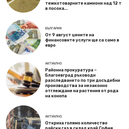
тежкотоварните камиони над 12 т
в посока...
БЪЛГАРИЯ
От 9 август цените на
финансовите услуги ще са само в
евро
АКТУАЛНО
Районна прокуратура –
Благоевград ръководи
разследването по три досъдебни
производства за незаконно
отглеждане на растения от рода
на конопа
АКТУАЛНО
Откриха голямо количество
райски газ в склад край София