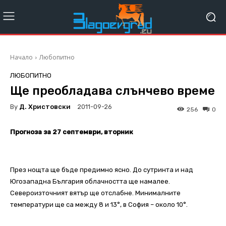
Начало
Любопитно
ЛЮБОПИТНО
Ще преобладава слънчево време
By
Д. Христовски
2011-09-26
256
0
Прогноза за 27 септември, вторник
През нощта ще бъде предимно ясно. До сутринта и над
Югозападна България облачността ще намалее.
Североизточният вятър ще отслабне. Минималните
температури ще са между 8 и 13°, в София – около 10°.