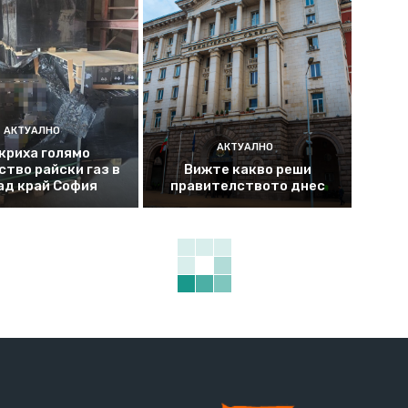
АКТУАЛНО
АКТУАЛНО
криха голямо
ство райски газ в
Вижте какво реши
ад край София
правителството днес