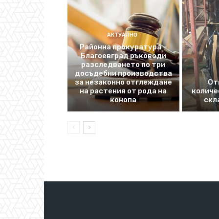
АКТУАЛНО
Районна прокуратура –
Благоевград ръководи
разследването по три
досъдебни производства
за незаконно отглеждане
От
на растения от рода на
количе
конопа
скл