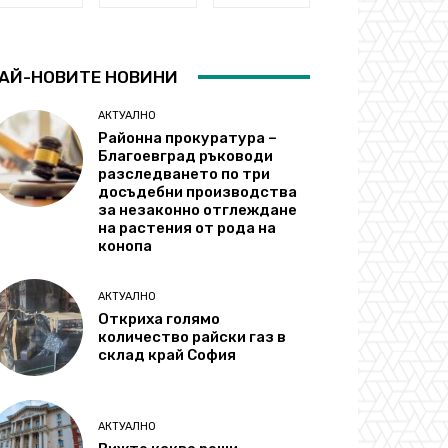
АЙ-НОВИТЕ НОВИНИ
АКТУАЛНО
Районна прокуратура –
Благоевград ръководи
разследването по три
досъдебни производства
за незаконно отглеждане
на растения от рода на
конопа
АКТУАЛНО
Откриха голямо
количество райски газ в
склад край София
АКТУАЛНО