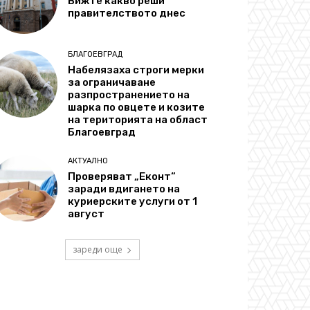
Вижте какво реши
правителството днес
БЛАГОЕВГРАД
Набелязаха строги мерки
за ограничаване
разпространението на
шарка по овцете и козите
на територията на област
Благоевград
АКТУАЛНО
Проверяват „Еконт“
заради вдигането на
куриерските услуги от 1
август
зареди още