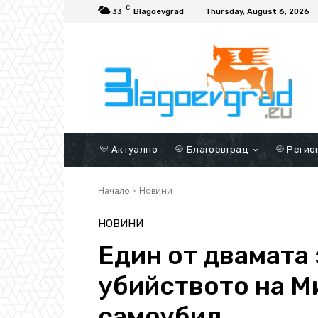
C
33
Blagoevgrad
Thursday, August 6, 2026
Актуално
Благоевград
Регио
Начало
Новини
НОВИНИ
Един от двамата
убийството на М
самоубил