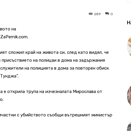
289
0
Н
вото на
ZaPernik.com.
т сложил край на живота си, след като видял, че
в присъствието на полицаи в дома на задържания
т служители на полицията в дома за повторен обиск
“Тунджа”.
та е открила трупа на изчезналата Мирослава от
о.
ричастни с убийството съобщи вътрешният министър