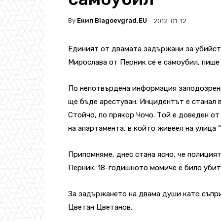
By
Екип Blagoevgrad.EU
2012-01-12
Единият от двамата задържани за убийст
Мирослава от Перник се е самоубил, пише 
По непотвърдена информация заподозрения
ще бъде арестуван. Инцидентът е станал 
Стойчо, по прякор Чочо. Той е доведен о
на апартамента, в който живеел на улица 
Припомняме, днес стана ясно, че полиция
Перник. 18-годишното момиче е било убит
За задържането на двама души като съп
Цветан Цветанов.