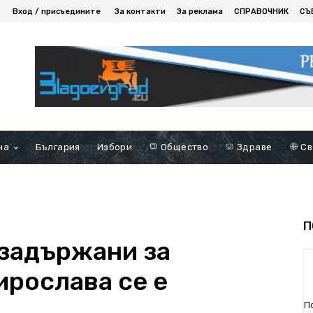
Вход / присъедините
За контакти
За реклама
СПРАВОЧНИК
СЪ
на
България
Избори
Общество
Здраве
Св
П
 задържани за
ирослава се е
П