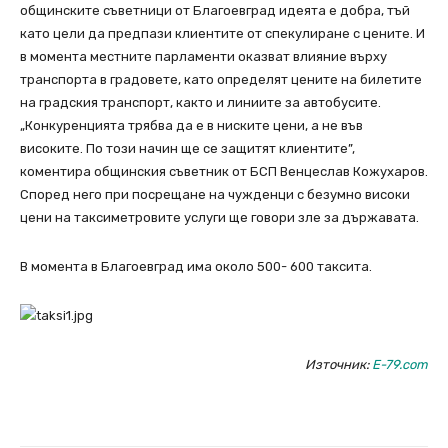
общинските съветници от Благоевград идеята е добра, тъй
като цели да предпази клиентите от спекулиране с цените. И
в момента местните парламенти оказват влияние върху
транспорта в градовете, като определят цените на билетите
на градския транспорт, както и линиите за автобусите.
„Конкуренцията трябва да е в ниските цени, а не във
високите. По този начин ще се защитят клиентите”,
коментира общинския съветник от БСП Венцеслав Кожухаров.
Според него при посрещане на чужденци с безумно високи
цени на таксиметровите услуги ще говори зле за държавата.
В момента в Благоевград има около 500- 600 таксита.
Източник:
E-79.com