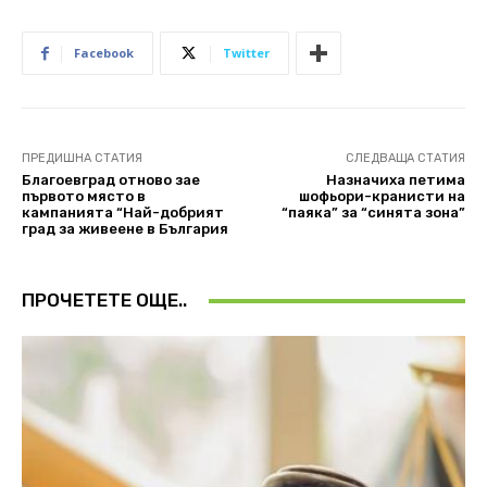
Facebook
Twitter
ПРЕДИШНА СТАТИЯ
СЛЕДВАЩА СТАТИЯ
Благоевград отново зае
Назначиха петима
първото място в
шофьори-кранисти на
кампанията “Най-добрият
“паяка” за “синята зона”
град за живеене в България
ПРОЧЕТЕТЕ ОЩЕ..