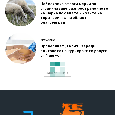
Набелязаха строги мерки за
ограничаване разпространението
на шарка по овцете и козите на
територията на област
Благоевград
АКТУАЛНО
Проверяват „Еконт“ заради
вдигането на куриерските услуги
от 1 август
зареди още