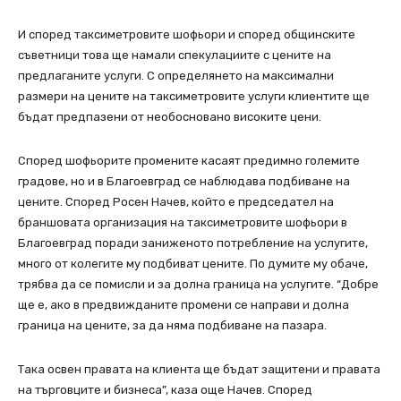
И според таксиметровите шофьори и според общинските
съветници това ще намали спекулациите с цените на
предлаганите услуги. С определянето на максимални
размери на цените на таксиметровите услуги клиентите ще
бъдат предпазени от необосновано високите цени.
Според шофьорите промените касаят предимно големите
градове, но и в Благоевград се наблюдава подбиване на
цените. Според Росен Начев, който е председател на
браншовата организация на таксиметровите шофьори в
Благоевград поради заниженото потребление на услугите,
много от колегите му подбиват цените. По думите му обаче,
трябва да се помисли и за долна граница на услугите. “Добре
ще е, ако в предвижданите промени се направи и долна
граница на цените, за да няма подбиване на пазара.
Така освен правата на клиента ще бъдат защитени и правата
на търговците и бизнеса”, каза още Начев. Според