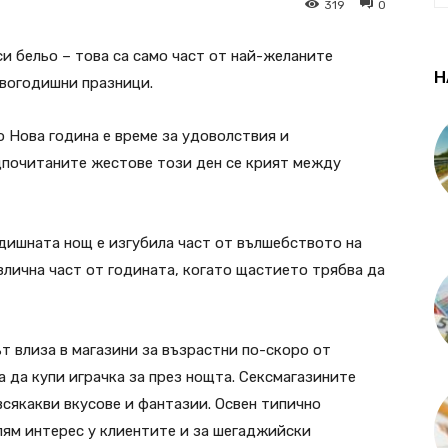
319
0
и бельо – това са само част от най-желаните
Н
овогодишни празници.
о Нова година е време за удоволствия и
дпочитаните жестове този ден се крият между
годишната нощ е изгубила част от вълшебството на
злична част от годината, когато щастието трябва да
т влиза в магазини за възрастни по-скоро от
 да купи играчка за през нощта. Сексмагазините
всякакви вкусове и фантазии. Освен типично
лям интерес у клиентите и за шегаджийски