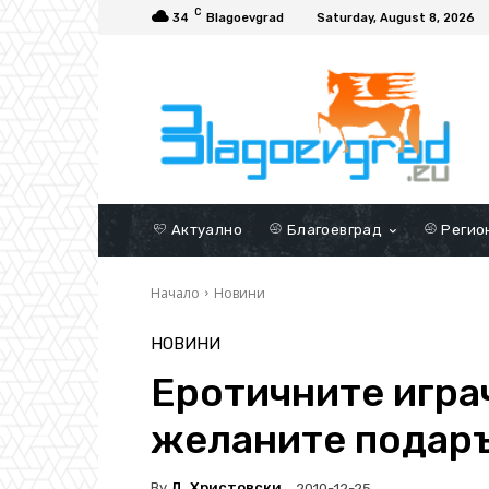
C
34
Blagoevgrad
Saturday, August 8, 2026
Актуално
Благоевград
Регио
Начало
Новини
НОВИНИ
Еротичните игра
желаните подаръ
By
Д. Христовски
2010-12-25