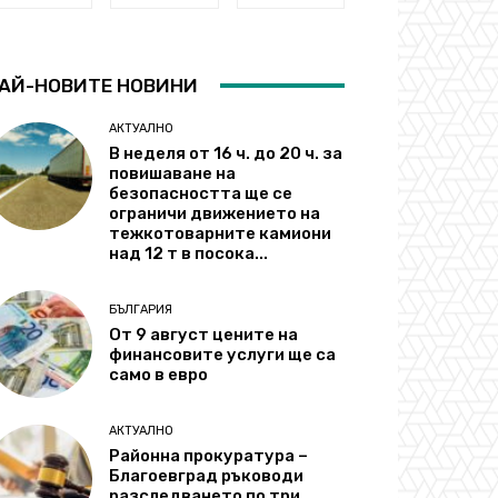
АЙ-НОВИТЕ НОВИНИ
АКТУАЛНО
В неделя от 16 ч. до 20 ч. за
повишаване на
безопасността ще се
ограничи движението на
тежкотоварните камиони
над 12 т в посока...
БЪЛГАРИЯ
От 9 август цените на
финансовите услуги ще са
само в евро
АКТУАЛНО
Районна прокуратура –
Благоевград ръководи
разследването по три