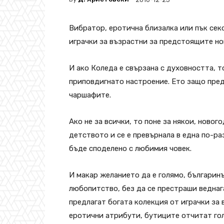
Вибратор, еротична близалка или пък секс
играчки за възрастни за предстоящите н
И ако Коледа е свързана с духовността, т
приповдигнато настроение. Ето защо пре
чаршафите.
Ако не за всички, то поне за някои, ново
детството и се е превърнала в една по-ра
бъде споделено с любимия човек.
И макар желанието да е голямо, българинъ
любопитство, без да се престраши веднага
предлагат богата колекция от играчки за 
еротични атрибути, бутиците отчитат го