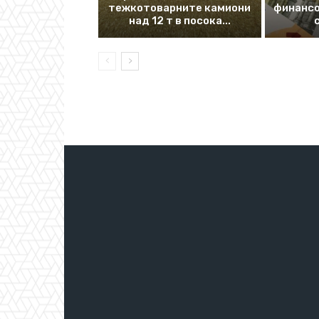
тежкотоварните камиони
финансо
над 12 т в посока...