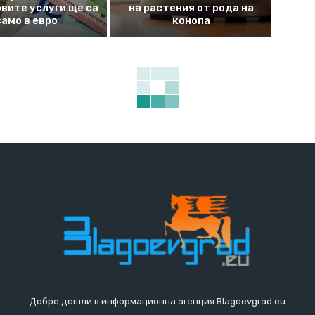
вите услуги ще са
на растения от рода на
само в евро
конопа
Добре дошли в информационна агенция Blagoevgrad.eu