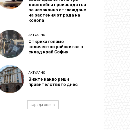
досъдебни производства
за незаконно отглеждане
на растения от рода на
конопа
АКТУАЛНО
Откриха голямо
количество райски газ в
склад край София
АКТУАЛНО
Вижте какво реши
правителството днес
зареди още