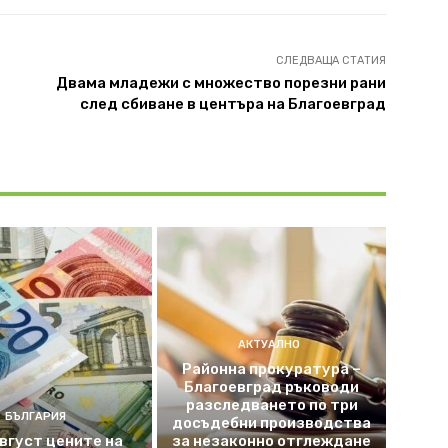
СЛЕДВАЩА СТАТИЯ
Двама младежи с множество порезни рани
след сбиване в центъра на Благоевград
АКТУАЛНО
Районна прокуратура –
Благоевград ръководи
разследването по три
БЪЛГАРИЯ
досъдебни производства
август цените на
за незаконно отглеждане