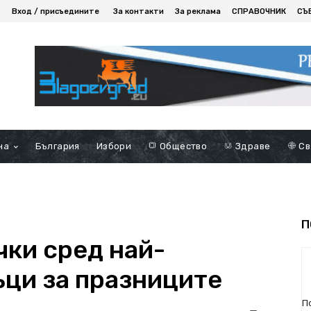
Вход / присъедините
За контакти
За реклама
СПРАВОЧНИК
СЪ
на
България
Избори
Общество
Здраве
Св
П
чки сред най-
ци за празниците
П