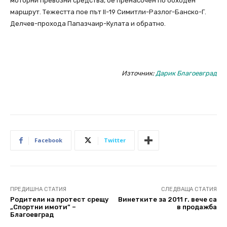
моторни превозни средства, бе пренасочен по обходен
маршрут. Тежестта пое път II-19 Симитли-Разлог-Банско-Г.
Делчев-прохода Папазчаир-Кулата и обратно.
Източник:
Дарик Благоевград
Facebook
Twitter
ПРЕДИШНА СТАТИЯ
СЛЕДВАЩА СТАТИЯ
Родители на протест срещу
Винетките за 2011 г. вече са
„Спортни имоти” –
в продажба
Благоевград