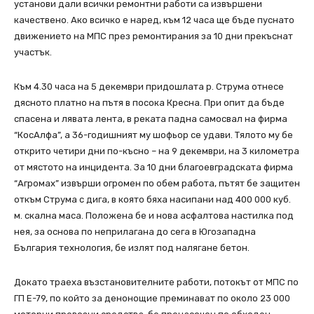
установи дали всички ремонтни работи са извършени
качествено. Ако всичко е наред, към 12 часа ще бъде пуснато
движението на МПС през ремонтирания за 10 дни прекъснат
участък.
Към 4.30 часа на 5 декември придошлата р. Струма отнесе
дясното платно на пътя в посока Кресна. При опит да бъде
спасена и лявата лента, в реката падна самосвал на фирма
“КосАлфа”, а 36-годишният му шофьор се удави. Тялото му бе
открито четири дни по-късно – на 9 декември, на 3 километра
от мястото на инцидента. За 10 дни благоевградската фирма
“Агромах” извърши огромен по обем работа, пътят бе защитен
откъм Струма с дига, в която бяха насипани над 400 000 куб.
м. скална маса. Положена бе и нова асфалтова настилка под
нея, за основа по неприлагана до сега в Югозападна
България технология, бе излят под налягане бетон.
Докато траеха възстановителните работи, потокът от МПС по
ГП Е-79, по който за денонощие преминават по около 23 000