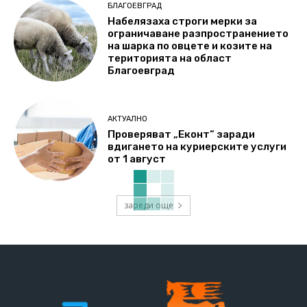
БЛАГОЕВГРАД
Набелязаха строги мерки за
ограничаване разпространението
на шарка по овцете и козите на
територията на област
Благоевград
АКТУАЛНО
Проверяват „Еконт“ заради
вдигането на куриерските услуги
от 1 август
зареди още