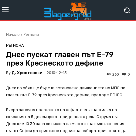
Начало
Региона
РЕГИОНА
Днес пускат главен път Е-79
през Креснеското дефиле
By
Д. Христовски
2010-12-15
260
0
Днес по обяд ще бъде възстановено движението на МПС по
главен път Е-79 през Креснеското дефиле, предаде БГНЕС.
Вчера започна полагането на асфалтовата настилка на
скъсания на 5 декември от придошлата река Струма път.
Днес към 10.30 часа се очаква на мястото на възстановения
път от София да пристигне подвижна лаборатория, която да