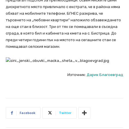
предлагал подслон за прелюбодейци. Освен ниските цени
дискретното място привличало с екстрата, че в района няма
обхват на мобилните телефони. БГНЕС разкрива, че
търсенето на „любовни квартири” наложило обзавеждането
на още стаи в близост. Три от тях се помещавали в съседна
сграда, в която бил и кабинета на кмета на с. Бистрица. До
преди четири години пък на мястото на сегашните стаи се
помещавал селския магазин.
Източник:
Дарик Благоевград
Facebook
Twitter