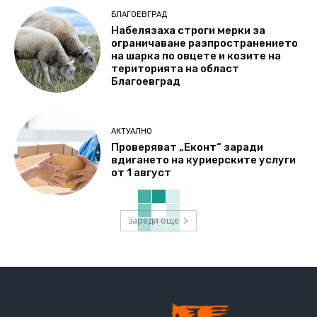
БЛАГОЕВГРАД
Набелязаха строги мерки за
ограничаване разпространението
на шарка по овцете и козите на
територията на област
Благоевград
АКТУАЛНО
Проверяват „Еконт“ заради
вдигането на куриерските услуги
от 1 август
зареди още