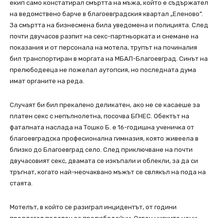
екип само констатирал смъртта на мъжа, който е съдържател
на ведомствено барче в благоевградския квартал „Еленово”.
За смъртта на бизнесмена била уведомена и полицията. След
почти двучасов разпит на секс-партньорката и снемане на
показания и от персонала на мотела, трупът на починалия
бил транспортиран в моргата на МБАЛ-Благоевград. Синът на
прелюбодееца не пожелал аутопсия, но последната дума
имат органите на реда.
Случаят би бил прекалено деликатен, ако не се касаеше за
платен секс с непълнолетна, посочва БГНЕС. Обектът на
фаталната наслада на Тошко Б. е 16-годишна ученичка от
благоевградска професионална гимназия, която живеела в
близко до Благоевград село. След приключване на почти
двучасовият секс, двамата се изкъпали и облекли, за да си
тръгнат, когато най-неочаквано мъжът се свлякъл на пода на
стаята.
Мотелът, в който се разиграл инцидентът, от години