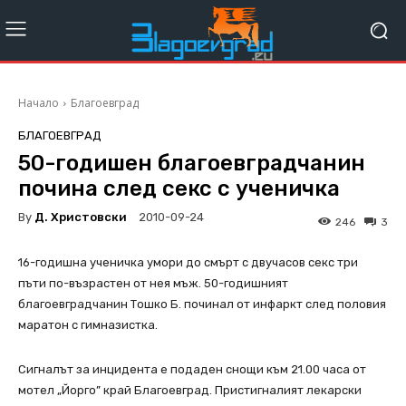
Начало
Благоевград
БЛАГОЕВГРАД
50-годишен благоевградчанин
почина след секс с ученичка
By
Д. Христовски
2010-09-24
246
3
16-годишна ученичка умори до смърт с двучасов секс три
пъти по-възрастен от нея мъж. 50-годишният
благоевградчанин Тошко Б. починал от инфаркт след половия
маратон с гимназистка.
Сигналът за инцидента е подаден снощи към 21.00 часа от
мотел „Йорго” край Благоевград. Пристигналият лекарски