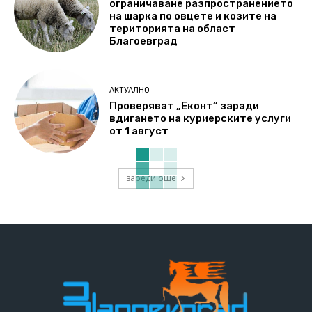
ограничаване разпространението
на шарка по овцете и козите на
територията на област
Благоевград
АКТУАЛНО
Проверяват „Еконт“ заради
вдигането на куриерските услуги
от 1 август
зареди още