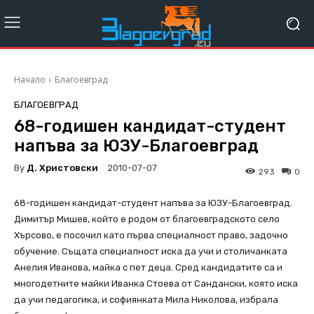
Начало
Благоевград
БЛАГОЕВГРАД
68-годишен кандидат-студент
напъва за ЮЗУ-Благоевград
By
Д. Христовски
2010-07-07
293
0
68-годишен кандидат-студент напъва за ЮЗУ-Благоевград.
Димитър Мишев, който е родом от благоевградското село
Хърсово, е посочил като първа специалност право, задочно
обучение. Същата специалност иска да учи и столичанката
Анелия Иванова, майка с пет деца. Сред кандидатите са и
многодетните майки Иванка Стоева от Сандански, която иска
да учи педагогика, и софиянката Мила Николова, избрала