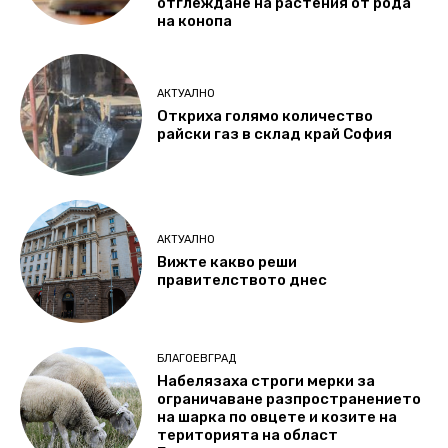
отглеждане на растения от рода
на конопа
АКТУАЛНО
Откриха голямо количество
райски газ в склад край София
АКТУАЛНО
Вижте какво реши
правителството днес
БЛАГОЕВГРАД
Набелязаха строги мерки за
ограничаване разпространението
на шарка по овцете и козите на
територията на област