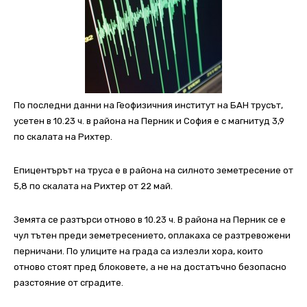
По последни данни на Геофизичния институт на БАН трусът,
усетен в 10.23 ч. в района на Перник и София е с магнитуд 3,9
по скалата на Рихтер.
Епицентърът на труса е в района на силното земетресение от
5,8 по скалата на Рихтер от 22 май.
Земята се разтърси отново в 10.23 ч. В района на Перник се е
чул тътен преди земетресението, оплакаха се разтревожени
перничани. По улиците на града са излезли хора, които
отново стоят пред блоковете, а не на достатъчно безопасно
разстояние от сградите.