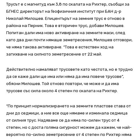
Трусът е с магнитуд към 3,8 по скалата на Рихтер, съобщи за
БГНЕС директорът на Геофизичния институт при БАН д-р
Николай Милошев. Епицентърът на земния трус е отново в
района на Перник. Това е вторичен трус, добави Милошев.
Попитан дали има ново активиране на земните маси, след
като два дни почти нямаше земетресения, Милошев отговори,
че няма такова активиране. “Това е естествен ход на
затихване на силното земетресение от 22 май.
Действително намаляват трусовете като честота, но е трудно
да се каже дали ще има или няма да има повече трусове”,
обясни Милошев. Той отново повтори, че може и да има
трусове със сила около 4 степен по скалата на Рихтер.
“По принцип нормализирането на земните пластове става от
дни до седмици, а ние все още нямаме и изминала седмица
от силния трус. Надяваме се да няма по-силен трус от 4
степен, но с доста голяма сигурност можем да кажем, че най-
вероятно по-силно земетресение от 4 степен по Рихтер няма