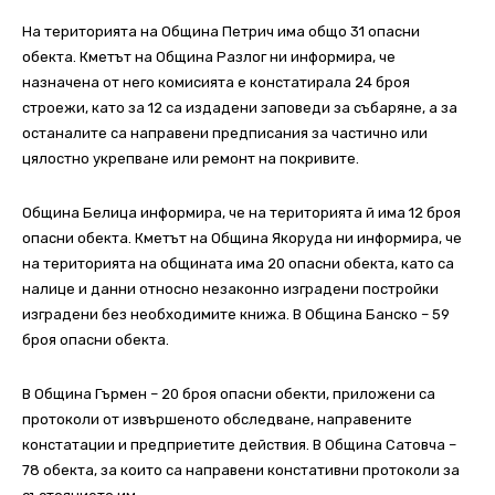
На територията на Община Петрич има общо 31 опасни
обекта. Кметът на Община Разлог ни информира, че
назначена от него комисията е констатирала 24 броя
строежи, като за 12 са издадени заповеди за събаряне, а за
останалите са направени предписания за частично или
цялостно укрепване или ремонт на покривите.
Община Белица информира, че на територията й има 12 броя
опасни обекта. Кметът на Община Якоруда ни информира, че
на територията на общината има 20 опасни обекта, като са
налице и данни относно незаконно изградени постройки
изградени без необходимите книжа. В Община Банско – 59
броя опасни обекта.
В Община Гърмен – 20 броя опасни обекти, приложени са
протоколи от извършеното обследване, направените
констатации и предприетите действия. В Община Сатовча –
78 обекта, за които са направени констативни протоколи за