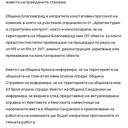
живота на гражданите строежи.
Община Благоевград е изпратила констативен протокол на
комисия, в която са участвали специалисти от „Архитектурен
и строителен контрол“, която е констатирала, че на
територията на община Благоевград има 137 обекта, за които
предстои поетапно провеждане на процедури по реда на
чл.195 и чл.196 от ЗУТ- ремонт, реконструкция, укрепване или
премахване на констатираните обекти.
Кметът на Община Кресна информира, че на територията на
общината на този етап няма опасни сгради. Община
Струмяни ни информира, че на територията на общината има
53 броя опасни сгради. Кметът на Община Сандански ни
информира, че веднага след представяне на актуализирана
справка от Кметовете и Кметските наместници на
населените места в Община Сандански и приключване на
работата на комисиите ще бъдат изпратени протоколите от
тяхната работа.