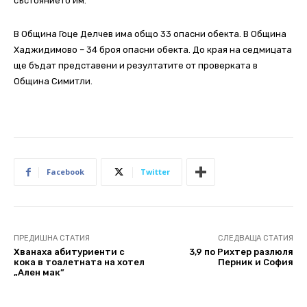
състоянието им.
В Община Гоце Делчев има общо 33 опасни обекта. В Община
Хаджидимово – 34 броя опасни обекта. До края на седмицата
ще бъдат представени и резултатите от проверката в
Община Симитли.
Facebook
Twitter
ПРЕДИШНА СТАТИЯ
СЛЕДВАЩА СТАТИЯ
Хванаха абитуриенти с
3,9 по Рихтер разлюля
кока в тоалетната на хотел
Перник и София
„Ален мак”