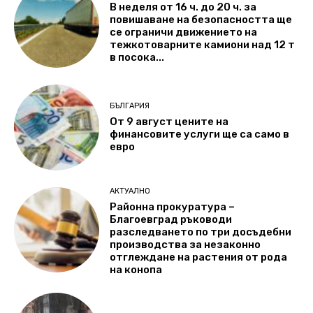
В неделя от 16 ч. до 20 ч. за
повишаване на безопасността ще
се ограничи движението на
тежкотоварните камиони над 12 т
в посока...
БЪЛГАРИЯ
От 9 август цените на
финансовите услуги ще са само в
евро
АКТУАЛНО
Районна прокуратура –
Благоевград ръководи
разследването по три досъдебни
производства за незаконно
отглеждане на растения от рода
на конопа