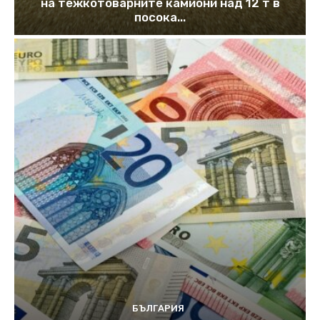
на тежкотоварните камиони над 12 т в
посока...
БЪЛГАРИЯ