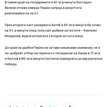
В самия край на полувремето в 41-ата минута Костадин
Велков отново изведе Пирин напред в резултата
разписвайки се за 2:1.
През втората част резервата Хатиб в 59-ата минута бе точен
за 3:1, а минута след гола най-добрия за гостите – Емилиян
Младенов, върна интригата с втория си гол в мача.
До края на двубоя Пирин не остави никакакви съмнения, че е
по-добрият отбор на терена и с попадения на Занев в 71-ата
и Костов в 85-ата минути постигна поредната си изразителна
победа.