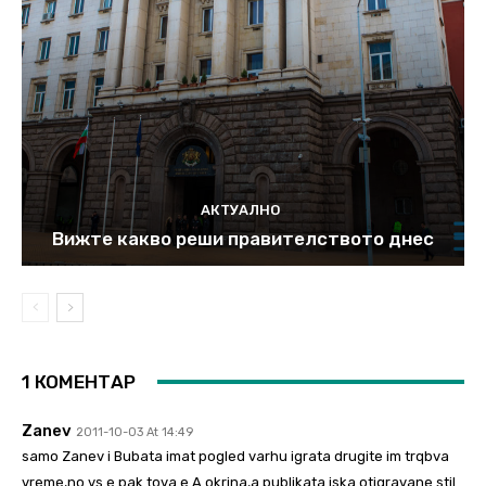
АКТУАЛНО
Вижте какво реши правителството днес
1 КОМЕНТАР
Zanev
2011-10-03 At 14:49
samo Zanev i Bubata imat pogled varhu igrata drugite im trqbva
vreme,no vs e pak tova e A okrjna,a publikata iska otigravane stil