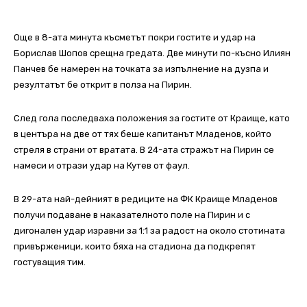
Още в 8-ата минута късметът покри гостите и удар на
Борислав Шопов срещна гредата. Две минути по-късно Илиян
Панчев бе намерен на точката за изпълнение на дузпа и
резултатът бе открит в полза на Пирин.
След гола последваха положения за гостите от Краище, като
в центъра на две от тях беше капитанът Младенов, който
стреля в страни от вратата. В 24-ата стражът на Пирин се
намеси и отрази удар на Кутев от фаул.
В 29-ата най-дейният в редиците на ФК Краище Младенов
получи подаване в наказателното поле на Пирин и с
дигонален удар изравни за 1:1 за радост на около стотината
привърженици, които бяха на стадиона да подкрепят
гостуващия тим.