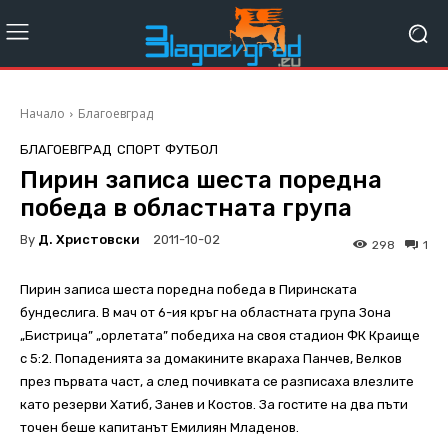
Начало
Благоевград
БЛАГОЕВГРАД
СПОРТ
ФУТБОЛ
Пирин записа шеста поредна
победа в областната група
By
Д. Христовски
2011-10-02
298
1
Пирин записа шеста поредна победа в Пиринската
бундеслига. В мач от 6-ия кръг на областната група Зона
„Бистрица” „орлетата” победиха на своя стадион ФК Краище
с 5:2. Попаденията за домакините вкараха Панчев, Велков
през първата част, а след почивката се разписаха влезлите
като резерви Хатиб, Занев и Костов. За гостите на два пъти
точен беше капитанът Емилиян Младенов.