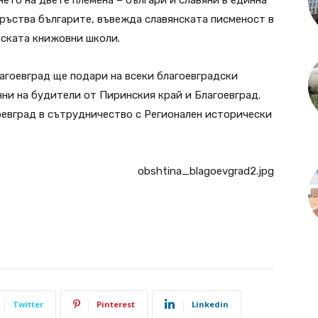
ръства българите, въвежда славянската писменост в
вската книжовни школи.
агоевград ще подари на всеки благоевградски
нни на будители от Пиринския край и Благоевград.
оевград в сътрудничество с Регионален исторически
Twitter
Pinterest
Linkedin