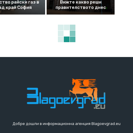
ство райски газ в
Вижте какво реши
ад край София
правителството днес
Добре дошли в информационна агенция Blagoevgrad.eu