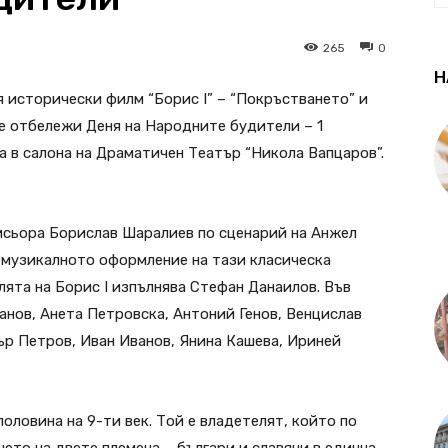
265
0
Н
я исторически филм “Борис І” – “Покръстването” и
е отбележи Деня на Народните будители – 1
а в салона на Драматичен Театър “Никола Вапцаров”.
исьора Борислав Шаралиев по сценарий на Анжел
 музикалното оформление на тази класическа
лята на Борис І изпълнява Стефан Данаилов. Във
нов, Анета Петровска, Антоний Генов, Венцислав
ър Петров, Иван Иванов, Янина Кашева, Ириней
половина на 9-ти век. Той е владетелят, който по
ето на двете племена – българи и славяни в единна