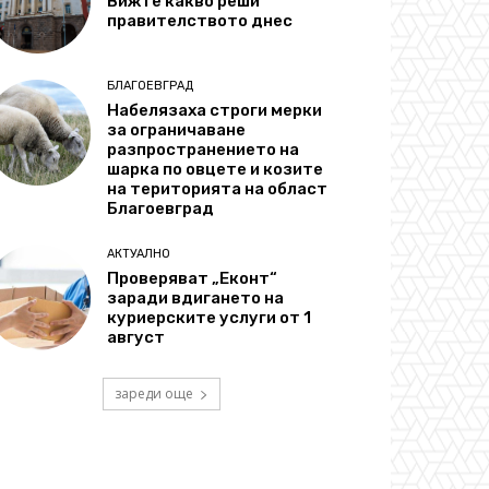
Вижте какво реши
правителството днес
БЛАГОЕВГРАД
Набелязаха строги мерки
за ограничаване
разпространението на
шарка по овцете и козите
на територията на област
Благоевград
АКТУАЛНО
Проверяват „Еконт“
заради вдигането на
куриерските услуги от 1
август
зареди още