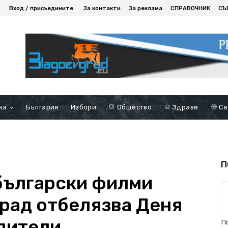
Вход / присъедините
За контакти
За реклама
СПРАВОЧНИК
СЪ
на
България
Избори
Общество
Здраве
Св
П
български филми
рад отбелязва Деня
дители
П