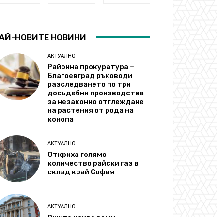
АЙ-НОВИТЕ НОВИНИ
АКТУАЛНО
Районна прокуратура –
Благоевград ръководи
разследването по три
досъдебни производства
за незаконно отглеждане
на растения от рода на
конопа
АКТУАЛНО
Откриха голямо
количество райски газ в
склад край София
АКТУАЛНО