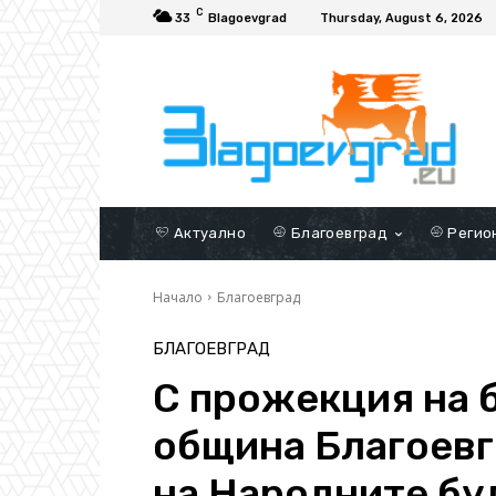
C
33
Blagoevgrad
Thursday, August 6, 2026
Актуално
Благоевград
Регио
Начало
Благоевград
БЛАГОЕВГРАД
С прожекция на 
община Благоевг
на Народните бу