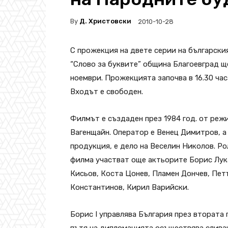
By
Д. Христовски
2010-10-28
С прожекция на двете серии на български
“Слово за буквите” община Благоевград щ
ноември. Прожекцията започва в 16.30 час
Входът е свободен.
Филмът е създаден през 1984 год. от реж
Вагенщайн. Оператор е Венец Димитров, а
продукция, е дело на Веселин Николов. Ро
филма участват още актьорите Борис Лука
Кисьов, Коста Цонев, Пламен Дончев, Пет
Константинов, Кирил Варийски.
Борис І управлява България през втората 
пътя на дипломацията осъществява сливан