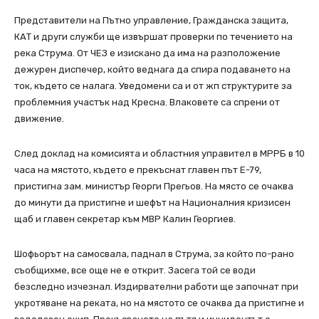
Представители на Пътно управление, Гражданска защита,
КАТ и други служби ще извършат проверки по течението на
река Струма. От ЧЕЗ е изискано да има на разположение
дежурен диспечер, който веднага да спира подаването на
ток, където се налага. Уведомени са и от жп структурите за
проблемния участък над Кресна. Влаковете са спрени от
движение.
След доклад на комисията и областния управител в МРРБ в 10
часа на мястото, където е прекъснат главен път Е-79,
пристигна зам. министър Георги Прегьов. На място се очаква
до минути да пристигне и шефът на Националния кризисен
щаб и главен секретар към МВР Калин Георгиев.
Шофьорът на самосвала, паднал в Струма, за който по-рано
съобщихме, все още не е открит. Засега той се води
безследно изчезнал. Издирвателни работи ще започнат при
укротяване на реката, но на мястото се очаква да пристигне и