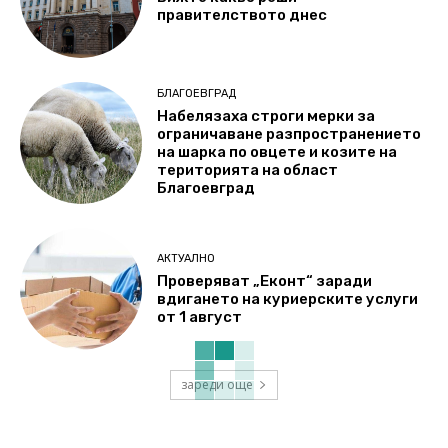
правителството днес
БЛАГОЕВГРАД
Набелязаха строги мерки за
ограничаване разпространението
на шарка по овцете и козите на
територията на област
Благоевград
АКТУАЛНО
Проверяват „Еконт“ заради
вдигането на куриерските услуги
от 1 август
зареди още