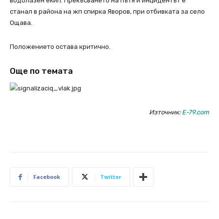
водолазен екип. Прекъсването на пътя и инцидентът е
станал в района на жп спирка Яворов, при отбивката за село
Ощава.
Положението остава критично.
Още по темата
Източник:
E-79.com
Facebook
Twitter