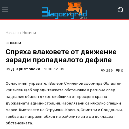
Начало
Новини
НОВИНИ
Спряха влаковете от движение
заради пропадналото дефиле
By
Д. Христовски
2010-12-05
259
0
Областният управител Валери Смиленов сформира Областен
кризисен щаб заради тежката обстановка в региона след
падналия обилен дъжд, съобщиха от пресцентъра на
държавната администрация. Набелязани са няколко спешни
мерки. Кметовете на Струмяни, Кресна, Симитли и Сандански,
трябва да направят обход на районите си и да докладват
обстановката.