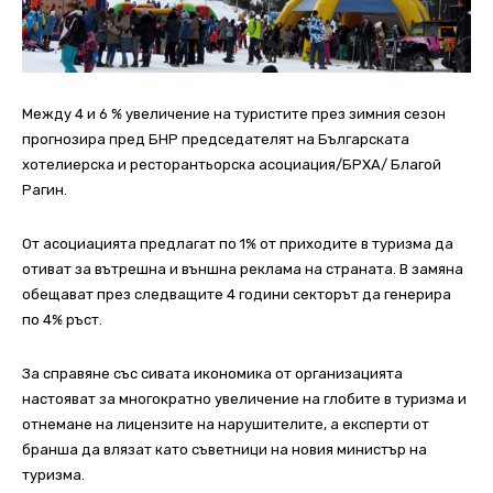
Между 4 и 6 % увеличение на туристите през зимния сезон
прогнозира пред БНР председателят на Българската
хотелиерска и ресторантьорска асоциация/БРХА/ Благой
Рагин.
От асоциацията предлагат по 1% от приходите в туризма да
отиват за вътрешна и външна реклама на страната. В замяна
обещават през следващите 4 години секторът да генерира
по 4% ръст.
За справяне със сивата икономика от организацията
настояват за многократно увеличение на глобите в туризма и
отнемане на лицензите на нарушителите, а експерти от
бранша да влязат като съветници на новия министър на
туризма.