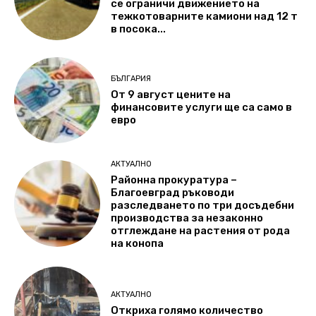
се ограничи движението на
тежкотоварните камиони над 12 т
в посока...
БЪЛГАРИЯ
От 9 август цените на
финансовите услуги ще са само в
евро
АКТУАЛНО
Районна прокуратура –
Благоевград ръководи
разследването по три досъдебни
производства за незаконно
отглеждане на растения от рода
на конопа
АКТУАЛНО
Откриха голямо количество