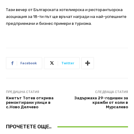
Тази вечер от Българската хотелиерска и ресторантьорска
асоциация за 18-ти път ще връчат награди на най-успешните
предприемачи и бизнес примери в туризма.
Facebook
Twitter
ПРЕДИШНА СТАТИЯ
СЛЕДВАЩА СТАТИЯ
Кметът Тотев открива
Задържаха 29-годишен за
ремонтирани улици в
кражби от коли в
с.Ново Делчево
Мурсалево
ПРОЧЕТЕТЕ ОЩЕ..