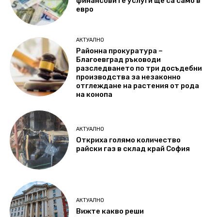
финансовите услуги ще са само в
евро
АКТУАЛНО
Районна прокуратура –
Благоевград ръководи
разследването по три досъдебни
производства за незаконно
отглеждане на растения от рода
на конопа
АКТУАЛНО
Откриха голямо количество
райски газ в склад край София
АКТУАЛНО
Вижте какво реши