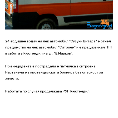
24-годишен водач на лек автомобил “Сузуки Витара” е отнел
предимство на лек автомобил “Ситроен” и е предизвикал ПТП
в събота в Кюстендил на ул. “Е.Марков”.
При инцидента е пострадала е пътничка в ситроена.
Настанена е в кюстендилската болница без опасност за
живота.
Работата по случая продължава РУП Кюстендил.