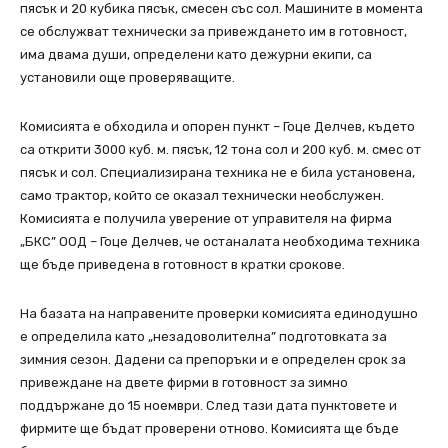
пясък и 20 кубика пясък, смесен със сол. Машините в момента
се обслужват технически за привеждането им в готовност,
има двама души, определени като дежурни екипи, са
установили още проверяващите.
Комисията е обходила и опорен пункт – Гоце Делчев, където
са открити 3000 куб. м. пясък, 12 тона сол и 200 куб. м. смес от
пясък и сол. Специализирана техника не е била установена,
само трактор, който се оказал технически необслужен.
Комисията е получила уверение от управителя на фирма
„БКС” ООД – Гоце Делчев, че останалата необходима техника
ще бъде приведена в готовност в кратки срокове.
На базата на направените проверки комисията единодушно
е определила като „незадоволителна” подготовката за
зимния сезон. Дадени са препоръки и е определен срок за
привеждане на двете фирми в готовност за зимно
поддържане до 15 ноември. След тази дата пунктовете и
фирмите ще бъдат проверени отново. Комисията ще бъде