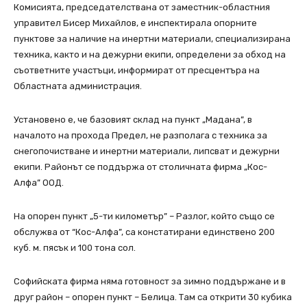
Комисията, председателствана от заместник-областния
управител Бисер Михайлов, е инспектирала опорните
пунктове за наличие на инертни материали, специализирана
техника, както и на дежурни екипи, определени за обход на
съответните участъци, информират от пресцентъра на
Областната администрация.
Установено е, че базовият склад на пункт „Мадана”, в
началото на прохода Предел, не разполага с техника за
снегопочистване и инертни материали, липсват и дежурни
екипи. Районът се поддържа от столичната фирма „Кос-
Алфа” ООД.
На опорен пункт „5-ти километър” – Разлог, който също се
обслужва от “Кос-Алфа”, са констатирани единствено 200
куб. м. пясък и 100 тона сол.
Софийската фирма няма готовност за зимно поддържане и в
друг район – опорен пункт – Белица. Там са открити 30 кубика