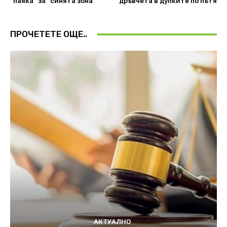
“паяка” за “синята зона”
дръвчета в дупките по пътя
ПРОЧЕТЕТЕ ОЩЕ..
АКТУАЛНО