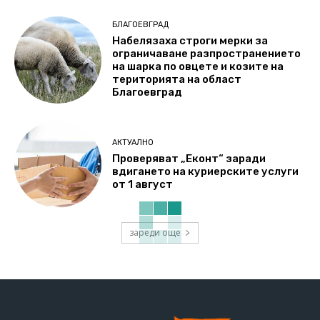
БЛАГОЕВГРАД
Набелязаха строги мерки за
ограничаване разпространението
на шарка по овцете и козите на
територията на област
Благоевград
АКТУАЛНО
Проверяват „Еконт“ заради
вдигането на куриерските услуги
от 1 август
зареди още