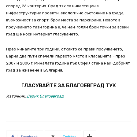
според 26 критерия. Сред тях са инвестиции в
инфраструктурни проекти, екологично състояние на града,
възможност за спорт, брой места за паркиране. Новото в
проучването тази година е, че най-голям брой точки за всеки
град ще носи интернет гласуването.
През миналите три години, откакто се прави проучването,
Варна два пъти спечели първото място в класацията – през
2007 и 2008 г. Миналата година пък София стана най-добрият
град за живеене в България.
ГЛАСУВАЙТЕ ЗА БЛАГОЕВГРАД ТУК
Източник:
Дарик Благоевград
Facebook
Twitter