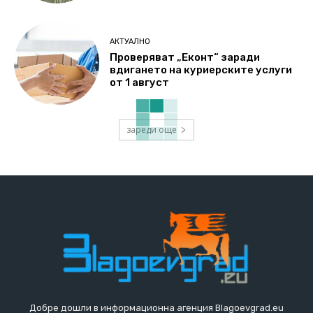
АКТУАЛНО
Проверяват „Еконт“ заради
вдигането на куриерските услуги
от 1 август
зареди още
Добре дошли в информационна агенция Blagoevgrad.eu