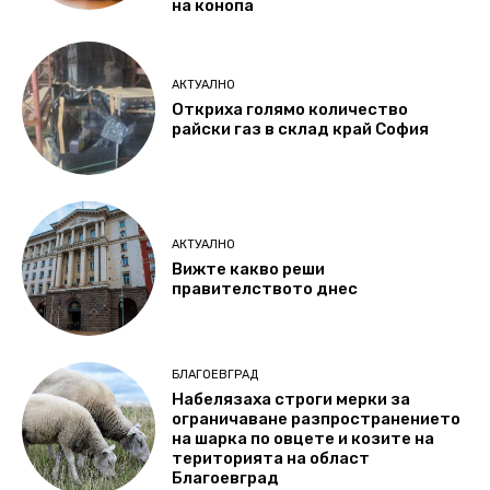
на конопа
АКТУАЛНО
Откриха голямо количество
райски газ в склад край София
АКТУАЛНО
Вижте какво реши
правителството днес
БЛАГОЕВГРАД
Набелязаха строги мерки за
ограничаване разпространението
на шарка по овцете и козите на
територията на област
Благоевград