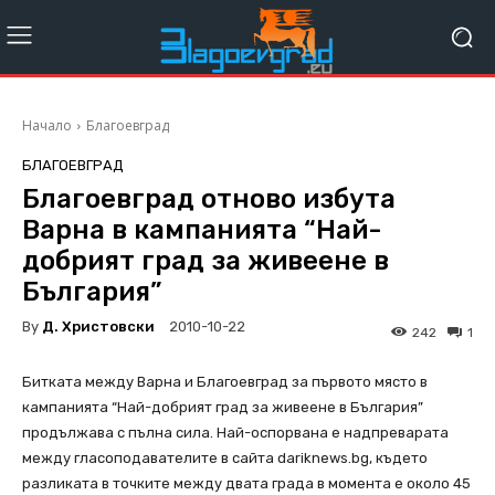
Начало
Благоевград
БЛАГОЕВГРАД
Благоевград отново избута
Варна в кампанията “Най-
добрият град за живеене в
България”
By
Д. Христовски
2010-10-22
242
1
Битката между Варна и Благоевград за първото място в
кампанията “Най-добрият град за живеене в България”
продължава с пълна сила. Най-оспорвана е надпреварата
между гласоподавателите в сайта dariknews.bg, където
разликата в точките между двата града в момента е oколо 45