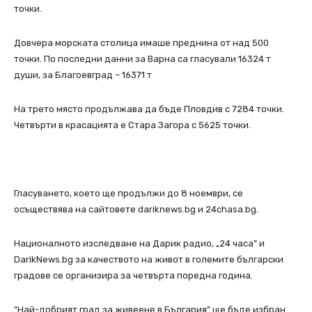
точки.
Довчера морската столица имаше преднина от над 500
точки. По последни данни за Варна са гласували 16324 т
души, за Благоевград – 16371 т
На трето място продължава да бъде Пловдив с 7284 точки.
Четвърти в красацията е Стара Загора с 5625 точки.
Гласуването, което ще продължи до 8 ноември, се
осъществява на сайтовете dariknews.bg и 24chasa.bg.
Националното изследване на Дарик радио, „24 часа” и
DarikNews.bg за качеството на живот в големите български
градове се организира за четвърта поредна година.
“Най-добрият град за живеене в България” ще бъде избран