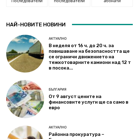
Последователи
последователи
абонати
НАЙ-НОВИТЕ НОВИНИ
АКТУАЛНО
В неделя от 16 ч. до 20 ч. за
повишаване на безопасността ще
се ограничи движението на
тежкотоварните камиони над 12 т
в посока...
БЪЛГАРИЯ
От 9 август цените на
финансовите услуги ще са само в
евро
АКТУАЛНО
Районна прокуратура –