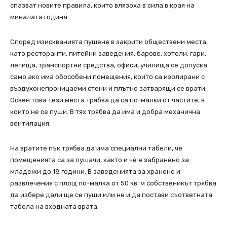
спазват новите правила, които влязоха в сила в края на
миналата година.
Според изискванията пушене в закрити обществени места,
като ресторанти, питейни заведения, барове, хотели, гари,
летища, транспортни средства, офиси, училища се допуска
само ако има обособени помещения, които са изолирани с
въздухонепроницаеми стени и плътно затварящи се врати.
Освен това тези места трябва да са по-малки от частите, в
които не се пуши. В тях трябва да има и добра механична
вентилация.
На вратите пък трябва да има специални табели, че
помещенията са за пушачи, както и че е забранено за
младежи до 18 години. В заведенията за хранене и
развлечения с площ по-малка от 50 кв. м собственикът трябва
да избере дали ще се пуши или не и да постави съответната
табела на входната врата.