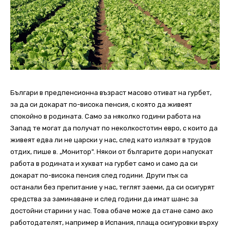
Българи в предпенсионна възраст масово отиват на гурбет,
за да си докарат по-висока пенсия, с която да живеят
спокойно в родината. Само за няколко години работа на
Запад те могат да получат по неколкостотин евро, с които да
живеят едва ли не царски у нас, след като излязат в трудов
отдих, пише в. „Монитор”. Някои от българите дори напускат
работа в родината и хукват на гурбет само и само да си
докарат по-висока пенсия след години. Други пък са
останали без препитание у нас, теглят заеми, да си осигурят
средства за заминаване и след години да имат шанс за
достойни старини у нас. Това обаче може да стане само ако
работодателят, например в Испания, плаща осигуровки върху