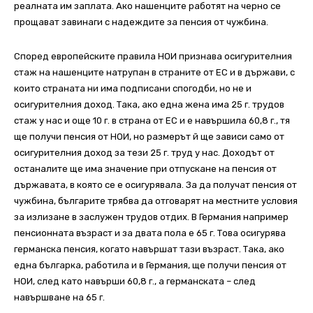
реалната им заплата. Ако нашенците работят на черно се
прощават завинаги с надеждите за пенсия от чужбина.
Според европейските правила НОИ признава осигурителния
стаж на нашенците натрупан в страните от ЕС и в държави, с
които страната ни има подписани спогодби, но не и
осигурителния доход. Така, ако една жена има 25 г. трудов
стаж у нас и още 10 г. в страна от ЕС и е навършила 60,8 г., тя
ще получи пенсия от НОИ, но размерът й ще зависи само от
осигурителния доход за тези 25 г. труд у нас. Доходът от
останалите ще има значение при отпускане на пенсия от
държавата, в която се е осигурявала. За да получат пенсия от
чужбина, българите трябва да отговарят на местните условия
за излизане в заслужен трудов отдих. В Германия например
пенсионната възраст и за двата пола е 65 г. Това осигурява
германска пенсия, когато навършат тази възраст. Така, ако
една българка, работила и в Германия, ще получи пенсия от
НОИ, след като навърши 60,8 г., а германската – след
навършване на 65 г.