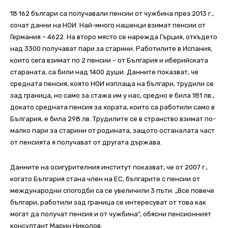
18 162 българи са получавали пенсии от чужбина през 2013 г.,
сочат данни на НОИ. Най-много нашенци взимат пенсии от
Германия – 4622. На второ място се нарежда Гърция, откъдето
над 3300 получават пари за старини. Работилите в Испания,
които сега взимат по 2 пенсии – от България и иберийската
стараната, са били над 1400 души. Данните показват, че
средната пенсия, която НОИ изплаща на българи, трудили се
зад граница, но само за стажа им у нас, средно е била 181 лв.,
докато средната пенсия за хората, които са работили само в
България, е била 298 лв. Трудилите се в странство взимат по-
малко пари за старини от родината, защото останалата част
от пенсията я получават от другата държава.
Данните на осигурителния институт показват, че от 2007 г.,
когато България стана член на ЕС, българите с пенсии от
международни спогодби са се увеличили 3 пъти. „Все повече
българи, работили зад граница се интересуват от това как
могат да получат пенсия и от чужбина”, обясни пенсионният
консултант Марин Николов.