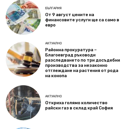
БЪЛГАРИЯ
От 9 август цените на
финансовите услуги ще са само в
евро
АКТУАЛНО
Районна прокуратура –
Благоевград ръководи
разследването по три досъдебни
производства за незаконно
отглеждане на растения от рода
на конопа
АКТУАЛНО
Откриха голямо количество
райски газ в склад край София