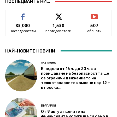
ПОСЛЕДВАЙТЕ НИ...
83,000
1,538
507
Последователи
последователи
абонати
НАЙ-НОВИТЕ НОВИНИ
АКТУАЛНО
В неделя от 16 ч. до 20 ч. за
повишаване на безопасността ще
се ограничи движението на
тежкотоварните камиони над 12 т
в посока...
БЪЛГАРИЯ
От 9 август цените на
финансовите услуги ще са само в