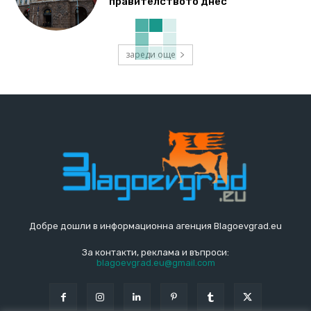
правителството днес
зареди още
Добре дошли в информационна агенция Blagoevgrad.eu
За контакти, реклама и въпроси:
blagoevgrad.eu@gmail.com