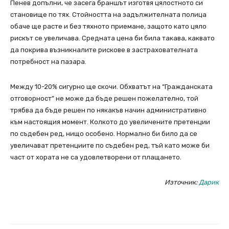
Пенев допълни, че засега браншът изготвя цялостното си
становище по тях. Стойността на задължителната полица
обаче ще расте и без тяхното приемане, защото като цяло
рискът се увеличава. Средната цена би била такава, каквато
да покрива възникналите рискове в застрахователната
потребност на пазара.
Между 10-20% сигурно ще скочи. Обхватът на “Гражданската
отговорност” не може да бъде решен пожелателно, той
трябва да бъде решен по някакъв начин административно
към настоящия момент. Колкото до увеличените претенции
по съдебен ред, нищо особено. Нормално би било да се
увеличават претенциите по съдебен ред, тъй като може би
част от хората не са удовлетворени от плащането.
Източник:
Дарик