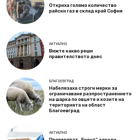
Откриха голямо количество
райски газ в склад край София
АКТУАЛНО
Вижте какво реши
правителството днес
БЛАГОЕВГРАД
Набелязаха строги мерки за
ограничаване разпространението
на шарка по овцете и козите на
територията на област
Благоевград
АКТУАЛНО
Проверяват „Еконт“ заради