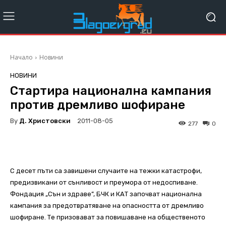
Начало
Новини
НОВИНИ
Стартира национална кампания
против дремливо шофиране
By
Д. Христовски
2011-08-05
277
0
С десет пъти са завишени случаите на тежки катастрофи,
предизвикани от сънливост и преумора от недоспиване.
Фондация „Сън и здраве”, БЧК и КАТ започват национална
кампания за предотвратяване на опасността от дремливо
шофиране. Те призовават за повишаване на общественото