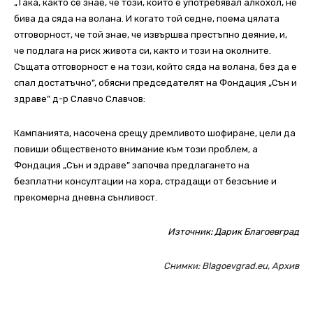
„Така, както се знае, че този, който е употребявал алкохол, не
бива да сяда на волана. И когато той седне, поема цялата
отговорност, че той знае, че извършва престъпно деяние, и,
че подлага на риск живота си, както и този на околните.
Същата отговорност е на този, който сяда на волана, без да е
спал достатъчно”, обясни председателят на Фондация „Сън и
здраве” д-р Славчо Славчов:
Кампанията, насочена срещу дремливото шофиране, цели да
повиши общественото внимание към този проблем, а
Фондация „Сън и здраве” започва предлагането на
безплатни консултации на хора, страдащи от безсъние и
прекомерна дневна сънливост.
Източник:
Дарик Благоевград
Снимки: Blagoevgrad.eu, Архив