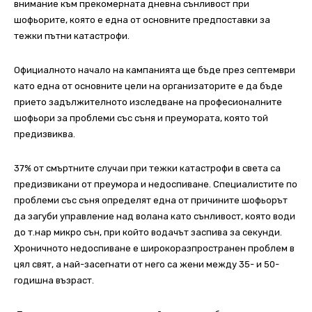
внимание към прекомерната дневна сънливост при
шофьорите, която е една от основните предпоставки за
тежки пътни катастрофи.
Официалното начало на кампанията ще бъде през септември
като една от основните цели на организаторите е да бъде
прието задължителното изследване на професионалните
шофьори за проблеми със съня и преумората, която той
предизвиква.
37% от смъртните случаи при тежки катастрофи в света са
предизвикани от преумора и недоспиване. Специалистите по
проблеми със съня определят една от причините шофьорът
да загуби управление над волана като сънливост, която води
до т.нар микро сън, при който водачът заспива за секунди.
Хроничното недоспиване е широкоразпространен проблем в
цял свят, а най-засегнати от него са жени между 35- и 50-
годишна възраст.