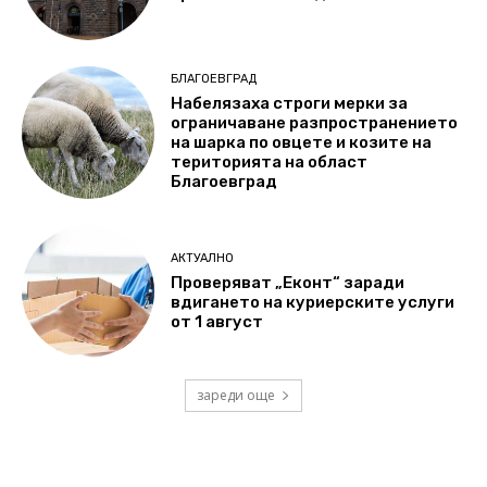
БЛАГОЕВГРАД
Набелязаха строги мерки за
ограничаване разпространението
на шарка по овцете и козите на
територията на област
Благоевград
АКТУАЛНО
Проверяват „Еконт“ заради
вдигането на куриерските услуги
от 1 август
зареди още