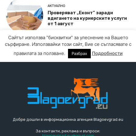
Добре дошли в информационна агенция Blagoevgrad.eu
За контакти, реклама и въпроси:
blagoevgrad.eu@gmail.com