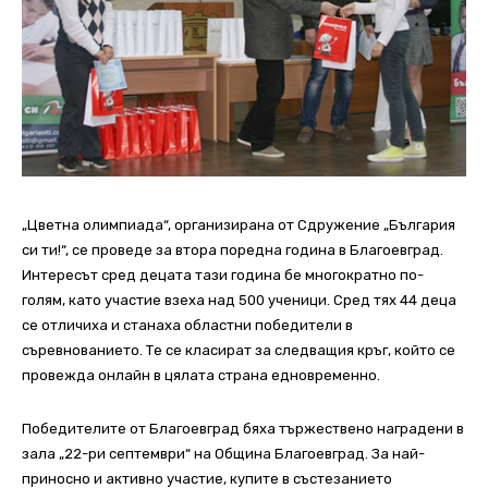
„Цветна олимпиада“, организирана от Сдружение „България
си ти!“, се проведе за втора поредна година в Благоевград.
Интересът сред децата тази година бе многократно по-
голям, като участие взеха над 500 ученици. Сред тях 44 деца
се отличиха и станаха областни победители в
съревнованието. Те се класират за следващия кръг, който се
провежда онлайн в цялата страна едновременно.
Победителите от Благоевград бяха тържествено наградени в
зала „22-ри септември“ на Община Благоевград. За най-
приносно и активно участие, купите в състезанието