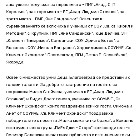
заслужено получиха: за първо място – ПМГ „Акад. С. П.
Корольов“, за второ място – ЕГ „Акад. Людмил Стоянов“, за
трето място – ПМГ „Яне Сандански“. Освен тях в
съревнованието се включиха и ученици от СОУ „Св. св. Кирил и
Методий“, с. Крупник, ПМГ „Яне Сандански“, Гоце Делчев, ЗПГ
„Климент Тимирязев“, Сандански, СОУ „Христо Ботев“, с.
Вълкосел, СОУ „Никола Вапцаров“, Хаджидимово, СОУИЧЕ „Св.
Климент Охридски“, Благоевград, ПГМ „Петко Р. Славейков“,
Якоруда.
Освен с множество умни деца, Благоевград се представи и с
големи таланти. За доброто настроение на гостите се
погрижиха Милка Стойчева, ученичка в ЕГ „Акад. Людмил
Стоянов“, и Лидия Драготинова, ученичка от СОУИЧЕ „Св.
Климент Охридски“, които поздравиха всички гости. Симона и
Анет от СОУИЧЕ „Св. Климент Охридски“ поздравиха
победителите с песента „Малка мома китки брала“, а Вокално
инструментална група „ПиЕмДжи – Старс“ с ръководител г-н
Велизар Балевски впечатлиха публиката с изпълнението си