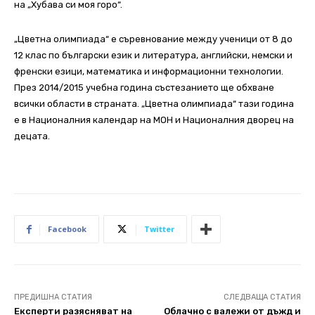
на „Хубава си моя горо“.
„Цветна олимпиада“ е съревнование между ученици от 8 до
12 клас по български език и литература, английски, немски и
френски езици, математика и информационни технологии.
През 2014/2015 учебна година състезанието ще обхване
всички области в страната. „Цветна олимпиада“ тази година
е в Националния календар на МОН и Националния дворец на
децата.
Facebook
Twitter
ПРЕДИШНА СТАТИЯ
СЛЕДВАЩА СТАТИЯ
Експерти разясняват на
Облачно с валежи от дъжд и