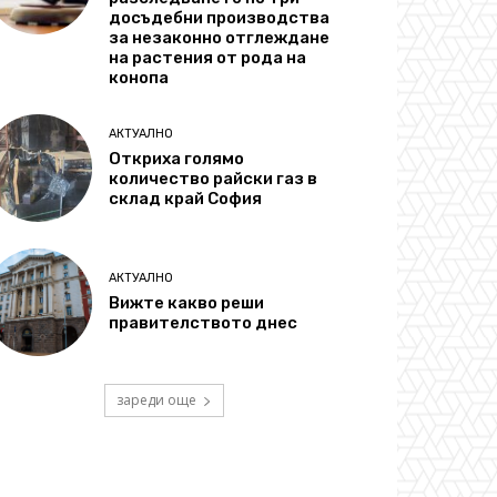
досъдебни производства
за незаконно отглеждане
на растения от рода на
конопа
АКТУАЛНО
Откриха голямо
количество райски газ в
склад край София
АКТУАЛНО
Вижте какво реши
правителството днес
зареди още