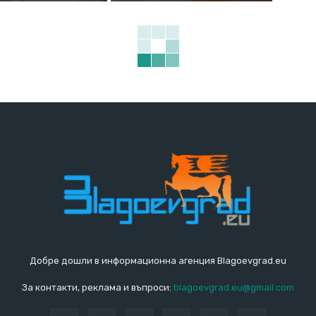
Добре дошли в информационна агенция Blagoevgrad.eu
За контакти, реклама и въпроси:
blagoevgrad.eu@gmail.com