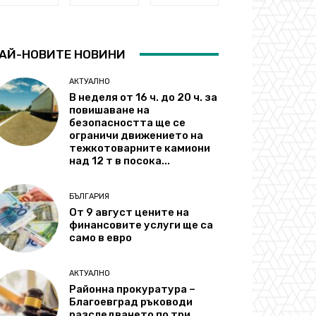
АЙ-НОВИТЕ НОВИНИ
АКТУАЛНО
В неделя от 16 ч. до 20 ч. за
повишаване на
безопасността ще се
ограничи движението на
тежкотоварните камиони
над 12 т в посока...
БЪЛГАРИЯ
От 9 август цените на
финансовите услуги ще са
само в евро
АКТУАЛНО
Районна прокуратура –
Благоевград ръководи
разследването по три