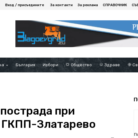
Вход / присъедините
За контакти
За реклама
СПРАВОЧНИК
СЪ
на
България
Избори
Общество
Здраве
Св
П
пострада при
й ГКПП-Златарево
П