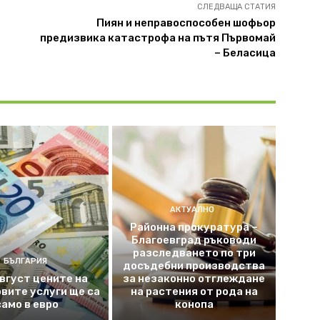
СЛЕДВАЩА СТАТИЯ
Пиян и неправоспособен шофьор
предизвика катастрофа на пътя Първомай
– Беласица
АКТУАЛНО
Районна прокуратура –
Благоевград ръководи
разследването по три
БЪЛГАРИЯ
досъдебни производства
август цените на
за незаконно отглеждане
вите услуги ще са
на растения от рода на
само в евро
конопа