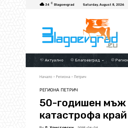
C
34
Blagoevgrad
Saturday, August 8, 2026
Актуално
Благоевград
Регио
Начало
Региона
Петрич
РЕГИОНА
ПЕТРИЧ
50-годишен мъж 
катастрофа кра
By
Д. Христовски
2015-06-24