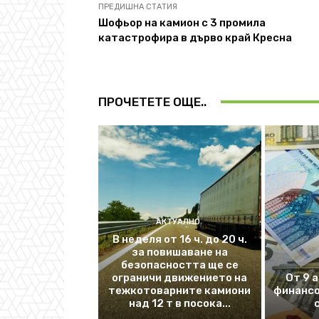
ПРЕДИШНА СТАТИЯ
Шофьор на камион с 3 промила
катастрофира в дърво край Кресна
ПРОЧЕТЕТЕ ОЩЕ..
АКТУАЛНО
В неделя от 16 ч. до 20 ч.
за повишаване на
безопасността ще се
ограничи движението на
От 9 
тежкотоварните камиони
финансо
над 12 т в посока...