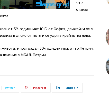
ът е
станал
ията.
яван от 59-годишният Ю.Б. от София, движейки се с
излиза в дясно от пътя и се удря в крайпътна нива.
а живота, е пострадал 50-годишен мъж от гр.Петрич,
за лечение в МБАЛ-Петрич.
Twitter
Pinterest
Linkedin