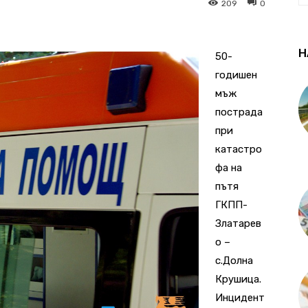
209
0
Н
50-
годишен
мъж
пострада
при
катастро
фа на
пътя
ГКПП-
Златарев
о –
с.Долна
Крушица.
Инцидент