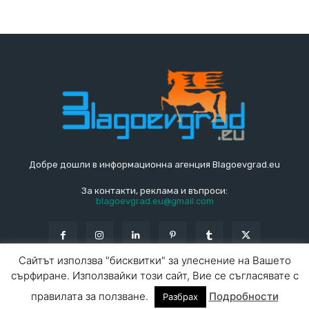
Добре дошли в информационна агенция Blagoevgrad.eu
За контакти, реклама и въпроси:
blagoevgrad.eu@gmail.com
Сайтът използва "бисквитки" за улеснение на Вашето
сърфиране. Използвайки този сайт, Вие се съгласявате с
© Blagoevgrad.EU 2010 - 2026
Общи условия
|
правилата за ползване.
Подробности
Разбрах