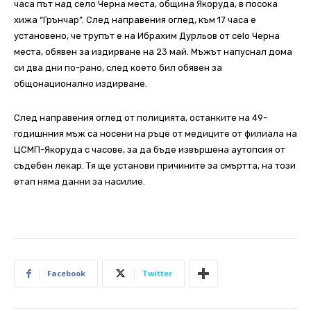
часа път над село Черна места, община Якоруда, в посока
хижа “Грънчар”. След направения оглед, към 17 часа е
установено, че трупът е на Ибрахим Дурльов от сelo Черна
места, обявен за издирване на 23 май. Мъжът напуснал дома
си два дни по-рано, след което бил обявен за
общонационално издирване.
След направения оглед от полицията, останките на 49-
годишнния мъж са носени на ръце от медиците от филиала на
ЦСМП-Якоруда с часове, за да бъде извършена аутопсия от
съдебен лекар. Тя ще установи причините за смъртта, на този
етап няма данни за насилие.
Facebook
Twitter