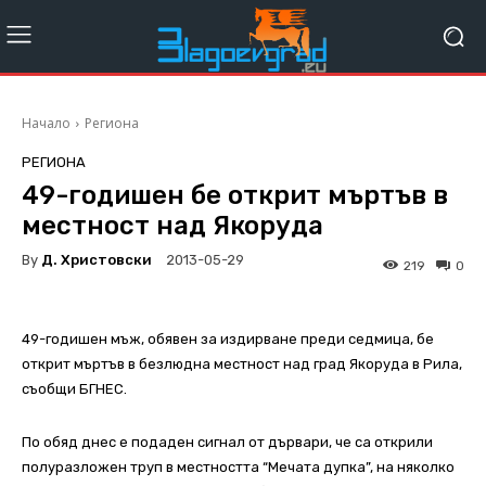
Начало
Региона
РЕГИОНА
49-годишен бе открит мъртъв в
местност над Якоруда
By
Д. Христовски
2013-05-29
219
0
49-годишен мъж, обявен за издирване преди седмица, бе
открит мъртъв в безлюдна местност над град Якоруда в Рила,
съобщи БГНЕС.
По обяд днес е подаден сигнал от дървари, че са открили
полуразложен труп в местността “Мечата дупка”, на няколко