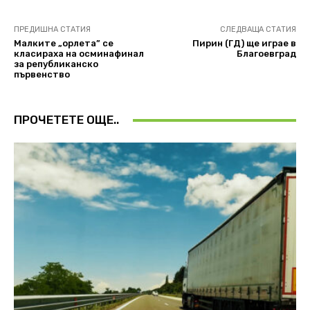
ПРЕДИШНА СТАТИЯ
СЛЕДВАЩА СТАТИЯ
Mалките „орлета” се
Пирин (ГД) ще играе в
класираха на осминафинал
Благоевград
за републиканско
първенство
ПРОЧЕТЕТЕ ОЩЕ..