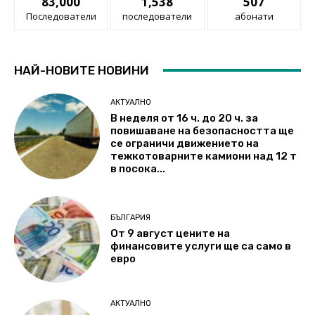
83,000
1,538
507
Последователи
последователи
абонати
НАЙ-НОВИТЕ НОВИНИ
АКТУАЛНО
В неделя от 16 ч. до 20 ч. за
повишаване на безопасността ще
се ограничи движението на
тежкотоварните камиони над 12 т
в посока...
БЪЛГАРИЯ
От 9 август цените на
финансовите услуги ще са само в
евро
АКТУАЛНО