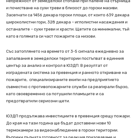
небрежност от земеделски стопани при палене на стърнища
и почистване на сухи треви в близост до горски масиви.
Засегнати са 1456 декара горски площи, от които 639 декара
широколистни гори, 328 декара – иглолистни насаждения и
останалите – сухи треви и храсти. Щетите са минимални, тъй
като в голямата си част пожарите са низови.
Със затоплянето на времето от 3-5 сигнала ежедневно за
запалвания в земеделски територии постъпват в единния
център за анализ и контрол в ЮЗДП. В резултат от
изградената система за превенция и ранното откриване на
пожарите, специализираните екипи на предприятието
съвместно с противопожарните служби са реагирали бързо,
като своевременно са потушили пламъците и са
предотвратили сериозни щети.
ЮЗДП продължава инвестициите в превенция срещу пожари.
До края на тази година ще бъдат доставени нови 10
термокамери за видеонаблюдение в горски територии.
Въпреки пълната готовност за реакция призоваваме и