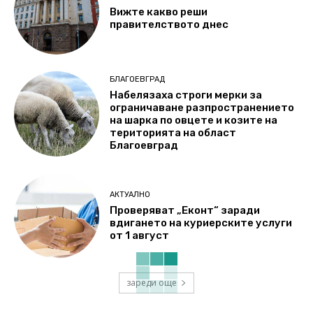
Вижте какво реши
правителството днес
БЛАГОЕВГРАД
Набелязаха строги мерки за
ограничаване разпространението
на шарка по овцете и козите на
територията на област
Благоевград
АКТУАЛНО
Проверяват „Еконт“ заради
вдигането на куриерските услуги
от 1 август
зареди още