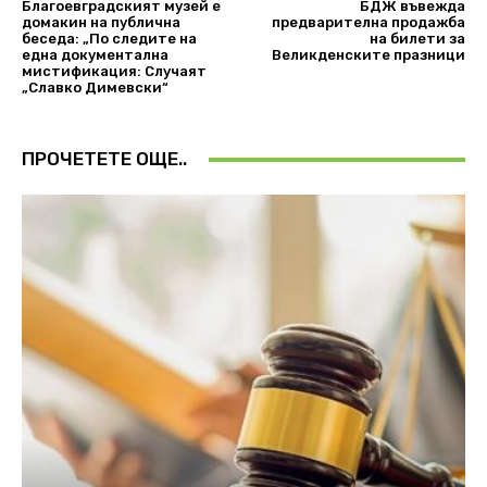
Благоевградският музей е
БДЖ въвежда
домакин на публична
предварителна продажба
беседа: „По следите на
на билети за
една документална
Великденските празници
мистификация: Случаят
„Славко Димевски“
ПРОЧЕТЕТЕ ОЩЕ..