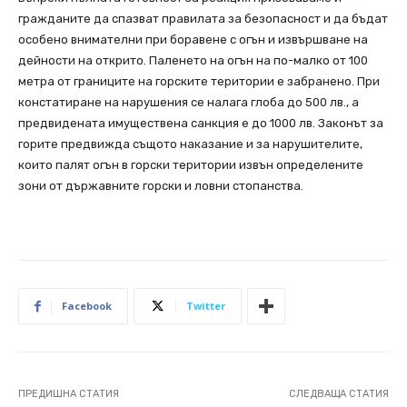
гражданите да спазват правилата за безопасност и да бъдат
особено внимателни при боравене с огън и извършване на
дейности на открито. Паленето на огън на по-малко от 100
метра от границите на горските територии е забранено. При
констатиране на нарушения се налага глоба до 500 лв., а
предвидената имуществена санкция е до 1000 лв. Законът за
горите предвижда същото наказание и за нарушителите,
които палят огън в горски територии извън определените
зони от държавните горски и ловни стопанства.
Facebook
Twitter
ПРЕДИШНА СТАТИЯ
СЛЕДВАЩА СТАТИЯ