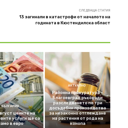
СЛЕДВАЩА СТАТИЯ
13 загинали в катастрофи от началото на
годината в Кюстендилска област
АКТУАЛНО
Районна прокуратура –
Благоевград ръководи
разследването по три
БЪЛГАРИЯ
досъдебни производства
август цените на
за незаконно отглеждане
вите услуги ще са
на растения от рода на
само в евро
конопа