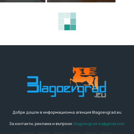
Добре дошли в информационна агенция Blagoevgrad.eu
За контакти, реклама и въпроси:
blagoevgrad.eu@gmail.com