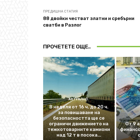
ПРЕДИШНА СТАТИЯ
88 двойки честват златни и сребърни
сватби в Разлог
ПРОЧЕТЕТЕ ОЩЕ..
АКТУАЛНО
В неделя от 16 ч. до 20 ч.
за повишаване на
безопасността ще се
ограничи движението на
От 9 
тежкотоварните камиони
финансо
над 12 т в посока...