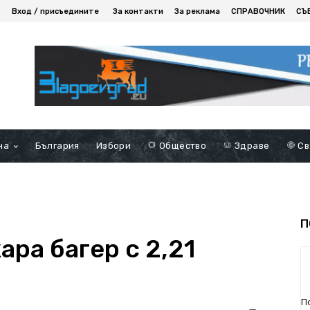
Вход / присъедините
За контакти
За реклама
СПРАВОЧНИК
СЪ
на
България
Избори
Общество
Здраве
Св
П
ра багер с 2,21
П