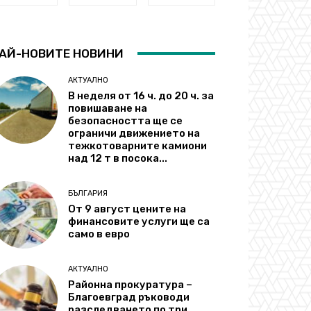
АЙ-НОВИТЕ НОВИНИ
АКТУАЛНО
В неделя от 16 ч. до 20 ч. за
повишаване на
безопасността ще се
ограничи движението на
тежкотоварните камиони
над 12 т в посока...
БЪЛГАРИЯ
От 9 август цените на
финансовите услуги ще са
само в евро
АКТУАЛНО
Районна прокуратура –
Благоевград ръководи
разследването по три