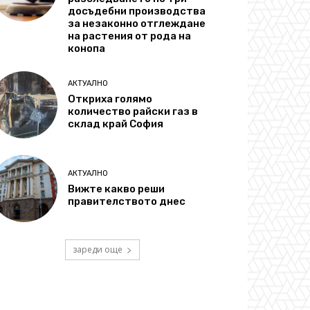
досъдебни производства
за незаконно отглеждане
на растения от рода на
конопа
АКТУАЛНО
Откриха голямо
количество райски газ в
склад край София
АКТУАЛНО
Вижте какво реши
правителството днес
зареди още