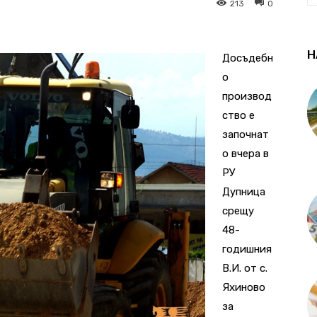
213
0
Н
Досъдебн
о
производ
ство е
започнат
о вчера в
РУ
Дупница
срещу
48-
годишния
В.И. от с.
Яхиново
за