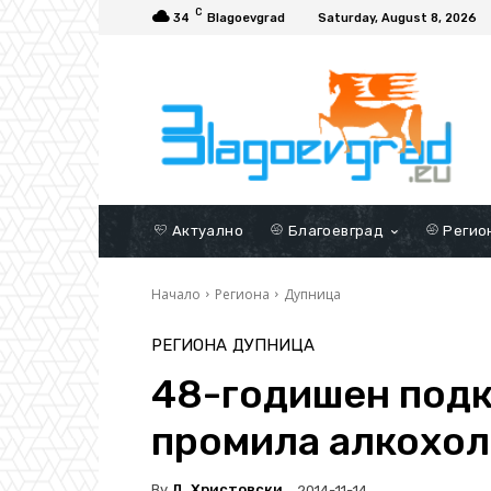
C
34
Blagoevgrad
Saturday, August 8, 2026
Актуално
Благоевград
Регио
Начало
Региона
Дупница
РЕГИОНА
ДУПНИЦА
48-годишен подка
промила алкохол
By
Д. Христовски
2014-11-14