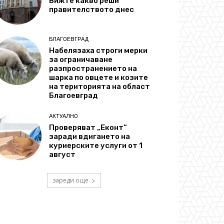
Вижте какво реши
правителството днес
БЛАГОЕВГРАД
Набелязаха строги мерки
за ограничаване
разпространението на
шарка по овцете и козите
на територията на област
Благоевград
АКТУАЛНО
Проверяват „Еконт“
заради вдигането на
куриерските услуги от 1
август
зареди още