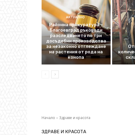
АКТУАЛНО
Районна прокуратура –
Благоевград ръководи
разследването по три
досъдебни производства
за незаконно отглеждане
От
на растения от рода на
количе
конопа
скл