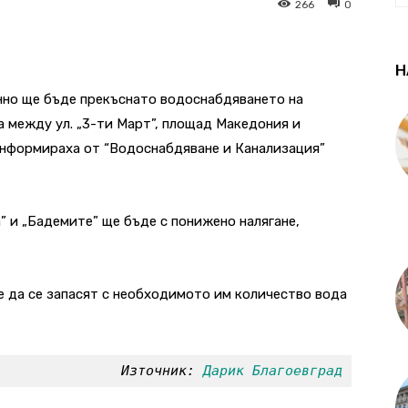
266
0
Н
нно ще бъде прекъснато водоснабдяването на
 между ул. „3-ти Март”, площад Македония и
информираха от “Водоснабдяване и Канализация”
 и „Бадемите” ще бъде с понижено налягане,
 да се запасят с необходимото им количество вода
Източник: 
Дарик Благоевград