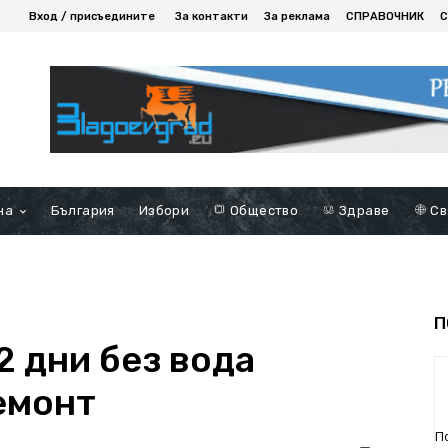
Вход / присъедините
За контакти
За реклама
СПРАВОЧНИК
С
на
България
Избори
Общество
Здраве
Св
П
2 дни без вода
емонт
П