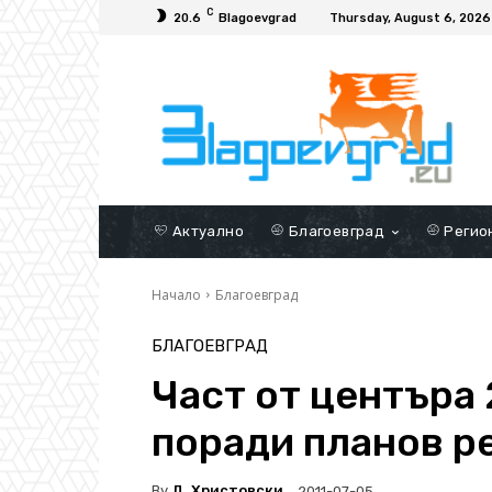
C
20.6
Blagoevgrad
Thursday, August 6, 2026
Актуално
Благоевград
Регио
Начало
Благоевград
БЛАГОЕВГРАД
Част от центъра 
поради планов р
By
Д. Христовски
2011-07-05