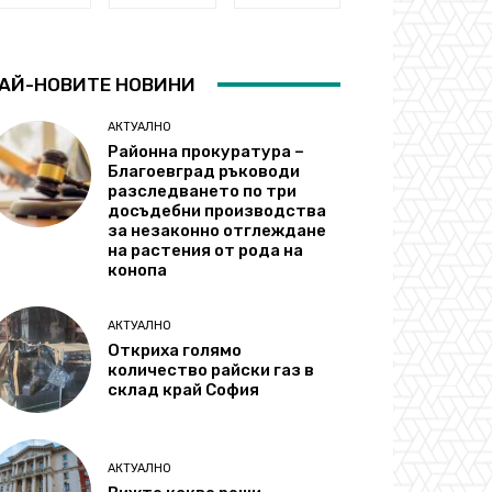
АЙ-НОВИТЕ НОВИНИ
АКТУАЛНО
Районна прокуратура –
Благоевград ръководи
разследването по три
досъдебни производства
за незаконно отглеждане
на растения от рода на
конопа
АКТУАЛНО
Откриха голямо
количество райски газ в
склад край София
АКТУАЛНО