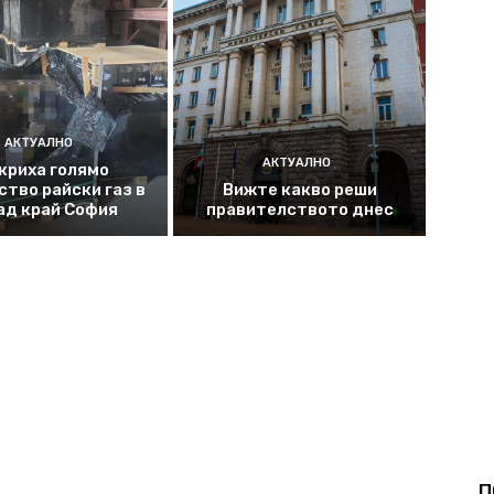
АКТУАЛНО
АКТУАЛНО
криха голямо
ство райски газ в
Вижте какво реши
ад край София
правителството днес