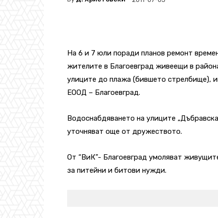
На 6 и 7 юли поради планов ремонт време
жителите в Благоевград живеещи в района
улиците до плажа (бившето стрелбище), 
ЕООД – Благоевград.
Водоснабдяването на улиците „Дъбравска”
уточняват още от дружеството.
От “ВиК”- Благоевград умоляват живущите
за питейни и битови нужди.