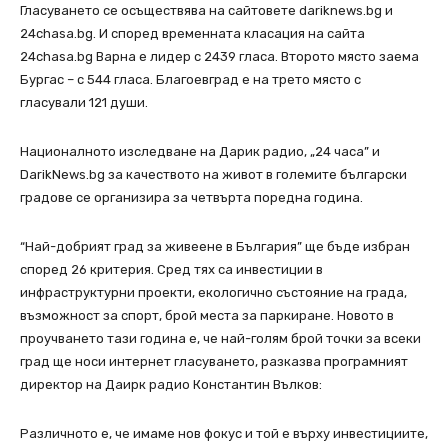
Гласуването се осъществява на сайтовете dariknews.bg и
24chasa.bg. И според временната класация на сайта
24chasa.bg Варна е лидер с 2439 гласа. Второто място заема
Бургас – с 544 гласа. Благоевград е на трето място с
гласували 121 души.
Националното изследване на Дарик радио, „24 часа” и
DarikNews.bg за качеството на живот в големите български
градове се организира за четвърта поредна година.
“Най-добрият град за живеене в България” ще бъде избран
според 26 критерия. Сред тях са инвестиции в
инфраструктурни проекти, екологично състояние на града,
възможност за спорт, брой места за паркиране. Новото в
проучването тази година е, че най-голям брой точки за всеки
град ще носи интернет гласуването, разказва програмният
директор на Даирк радио Константин Вълков:
Различното е, че имаме нов фокус и той е върху инвестициите,