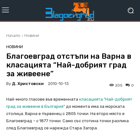
Начало
Новини
НОВИНИ
Благоевград отстъпи на Варна в
класацията “Най-добрият град
за живеене”
By
Д. Христовски
2010-10-13
205
0
Най-много гласове във временната
класацията “Най-добрият
град за живеене в България”
до момента има за морската
столица. Варна е първенец с 2805 точки. На второ място е
Благоевград – с 1877 точки. Само със стотина точки разлика
след Благоевград се нарежда Стара Загора.