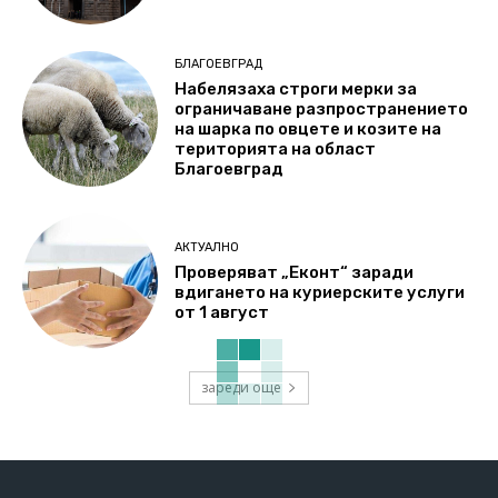
БЛАГОЕВГРАД
Набелязаха строги мерки за
ограничаване разпространението
на шарка по овцете и козите на
територията на област
Благоевград
АКТУАЛНО
Проверяват „Еконт“ заради
вдигането на куриерските услуги
от 1 август
зареди още