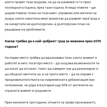
които правят тези градове, за да се развиват и то през
последната година, през тази година. И нещо повече – ще
дадем повече точки на този кмет, управник или жители на
града, които наистина имат визия как да развият своя град и
са начертали не краткосрочен, а дългосрочен план за
решаване на проблемите.
Какъв трябва да е най-добрият град за живеене през 2010
година?
На първо място трябва да вдъхновява тези, които живеят и
работят в него. На второ място – да създава възможности те
да искат да останат, тоест да намерят как да реализират и
да сбъднат мечтите си, и на трето място – да се справя с
предизвикателствата на съвременната урбанизация при
положение, че дори в България над 50% от жителите на
страната живеят в градовете.
През миналите три години, откакто се прави проучването,