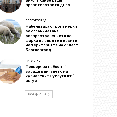
Вижте какво реши
правителството днес
БЛАГОЕВГРАД
Набелязаха строги мерки
за ограничаване
разпространението на
шарка по овцете и козите
на територията на област
Благоевград
АКТУАЛНО
Проверяват „Еконт“
заради вдигането на
куриерските услуги от 1
август
зареди още