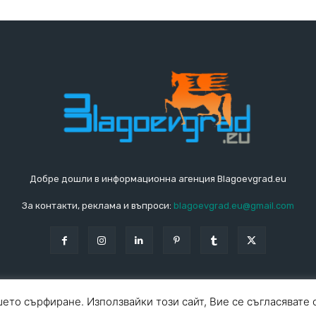
Добре дошли в информационна агенция Blagoevgrad.eu
За контакти, реклама и въпроси:
blagoevgrad.eu@gmail.com
ето сърфиране. Използвайки този сайт, Вие се съгласявате 
За ко