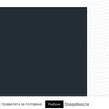
с правилата за ползване.
Подробности
Разбрах
нтакти
За реклама
СПРАВОЧНИК
СЪБИТИЯ