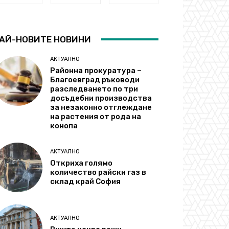
АЙ-НОВИТЕ НОВИНИ
АКТУАЛНО
Районна прокуратура –
Благоевград ръководи
разследването по три
досъдебни производства
за незаконно отглеждане
на растения от рода на
конопа
АКТУАЛНО
Откриха голямо
количество райски газ в
склад край София
АКТУАЛНО