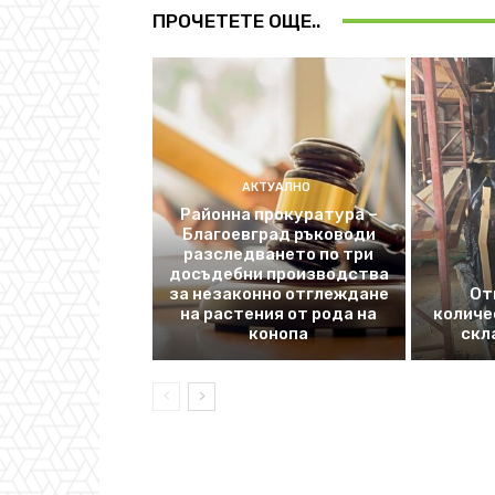
ПРОЧЕТЕТЕ ОЩЕ..
АКТУАЛНО
Районна прокуратура –
Благоевград ръководи
разследването по три
досъдебни производства
за незаконно отглеждане
От
на растения от рода на
количе
конопа
скл