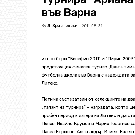
във Варна
By
Д. Христовски
2011-08-31
ите отбори “Бенефис 2011” и “Пирин 2003”
предстоящия финален турнир. Двата тима
футболна школа във Варна с надеждата за
Литекс.
Петима състезатели от селекциите на дв
„талант на турнира” – наградата, която щ
пробен период в лагера на Литекс и да с
Пенев. Ивайло Крумов и Марио Георгиев с
Павел Борисов, Александър Илиев, Валент