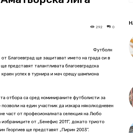
Н
292
0
Футболн
 от Благоевград ще защитават името на града си в
 ще представят талантливата благоевградска
 краен успех в турнира и мач срещу шампиона
ата отбора са сред номинираните футболисти за
е позволи на един участник да изкара няколкодневен
тане част от професионалната селекция на Любо
а избраниците от „Бенефис 2011”, докато триото
ин Георгиев ще представят „Пирин 2003”.