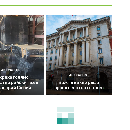
АКТУАЛНО
АКТУАЛНО
криха голямо
ство райски газ в
Вижте какво реши
ад край София
правителството днес