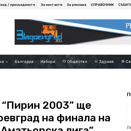
Вход / присъедините
За контакти
За реклама
СПРАВОЧНИК
СЪБИТ
на
България
Избори
Общество
Здраве
Св
П
и “Пирин 2003” ще
оевград на финала на
 Аматьорска лига”
П