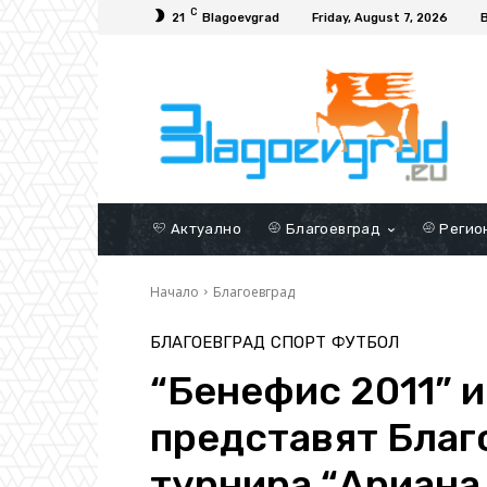
C
21
Blagoevgrad
Friday, August 7, 2026
Актуално
Благоевград
Регио
Начало
Благоевград
БЛАГОЕВГРАД
СПОРТ
ФУТБОЛ
“Бенефис 2011” 
представят Благ
турнира “Ариана