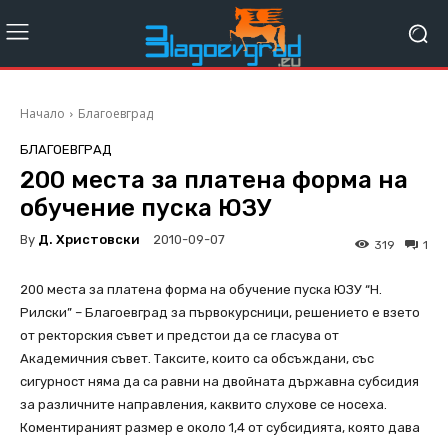
Начало
Благоевград
БЛАГОЕВГРАД
200 места за платена форма на
обучение пуска ЮЗУ
By
Д. Христовски
2010-09-07
319
1
200 места за платена форма на обучение пуска ЮЗУ “Н.
Рилски” – Благоевград за първокурсници, решението е взето
от ректорския съвет и предстои да се гласува от
Академичния съвет. Таксите, които са обсъждани, със
сигурност няма да са равни на двойната държавна субсидия
за различните направления, каквито слухове се носеха.
Коментираният размер е около 1,4 от субсидията, която дава