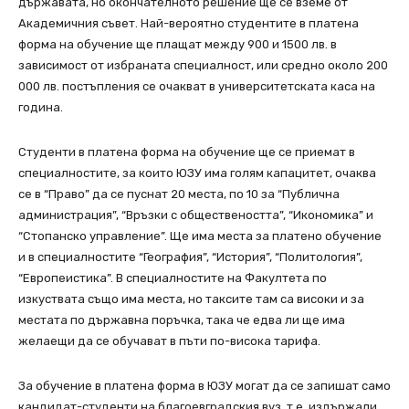
държавата, но окончателното решение ще се вземе от
Академичния съвет. Най-вероятно студентите в платена
форма на обучение ще плащат между 900 и 1500 лв. в
зависимост от избраната специалност, или средно около 200
000 лв. постъпления се очакват в университетската каса на
година.
Студенти в платена форма на обучение ще се приемат в
специалностите, за които ЮЗУ има голям капацитет, очаква
се в “Право” да се пуснат 20 места, по 10 за “Публична
администрация”, “Връзки с обществеността”, “Икономика” и
“Стопанско управление”. Ще има места за платено обучение
и в специалностите “География”, “История”, “Политология”,
“Европеистика”. В специалностите на Факултета по
изкуствата също има места, но таксите там са високи и за
местата по държавна поръчка, така че едва ли ще има
желаещи да се обучават в пъти по-висока тарифа.
За обучение в платена форма в ЮЗУ могат да се запишат само
кандидат-студенти на благоевградския вуз, т.е. издържали