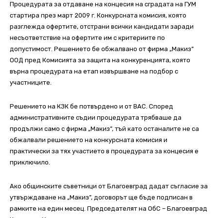
Процедурата за отдаване на концесия на сградата на ГУМ
стартира през март 2009 г. Конкурсната комисия, която
разглежда офертите, отстрани всички кандидати заради
несъответствие на офертите им с критериите по
допустимост. Решението бе обжалвано от фирма „Макиз”
ООД пред Комисията за защита на конкуренцията, която
върна процедурата на етап извършване на подбор с
участниците.
Решението на КЗК бе потвърдено и от ВАС. Според
административните съдии процедурата трябваше да
продължи само с фирма „Макиз”, тъй като останалите не са
обжалвали решението на конкурсната комисия и
практически за тях участието в процедурата за концесия е
приключило.
Ако общинските съветници от Благоевград дадат съгласие за
утвърждаване на „Макиз”, договорът ще бъде подписан в
рамките на един месец. Председателят на ОбС – Благоевград