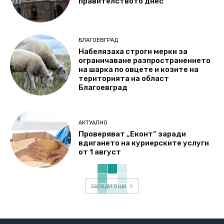
правителството днес
БЛАГОЕВГРАД
Набелязаха строги мерки за
ограничаване разпространението
на шарка по овцете и козите на
територията на област
Благоевград
АКТУАЛНО
Проверяват „Еконт“ заради
вдигането на куриерските услуги
от 1 август
зареди още