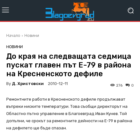
Начало
Новини
НОВИНИ
До края на следващата седмица
пускат главен път Е-79 в района
на Кресненското дефиле
By
Д. Христовски
2010-12-11
276
0
Ремонтните работи в Кресненското дефиле продължават
въпреки ниските температури. Това съобщи директорът на
Областно пътно управление в Благоевград Иван Кунев. Той
допълни, че срокът за ремонтните дейности на Е-79 в района
на дефилето ще бъде спазан.