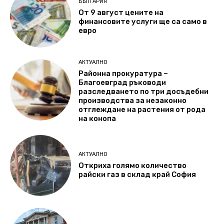
БЪЛГАРИЯ
От 9 август цените на
финансовите услуги ще са само в
евро
АКТУАЛНО
Районна прокуратура –
Благоевград ръководи
разследването по три досъдебни
производства за незаконно
отглеждане на растения от рода
на конопа
АКТУАЛНО
Откриха голямо количество
райски газ в склад край София