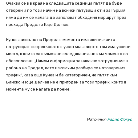
Очаква се в в края на следващата седмица пътят да бъде
отворен и по този начин на всички пътуващи от и за Гърция
няма да им се налага да използват обходния маршрут през
прохода Предел и Гоце Делчев.
Кунев заяви, че на Предел в момента има екипи, които
патрулират непрекъснато в участъка, защото там има усоини
места, в които са възможни заледявания, но към момента са
обезопасени. „Нямам информация за някакво затруднение в
района на Предел, като изключим разбира се натоварения
трафик”, каза още Кунев и бе категоричен, че пътят към
Банско и Гоце Делчев не е пригоден за този трафик, който в
момента му се налага да поеме.
Източник:
Радио Фокус