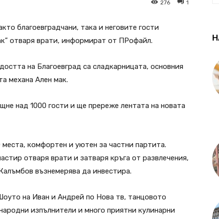
276
1
акто благоевградчани, така и неговите гости
Н
ак” отваря врати, информират от ПРофайл.
достта на Благоевград са сладкарницата, основния
а механа Ален мак.
не над 1000 гости и ще пререже лентата на новата
 места, комфортен и уютен за частни партита.
астир отваря врати и затваря кръга от развлечения,
Калъмбов възнемерява да инвестира.
Шоуто на Иван и Андрей по Нова тв, танцовото
 народни изпълнители и много приятни кулинарни