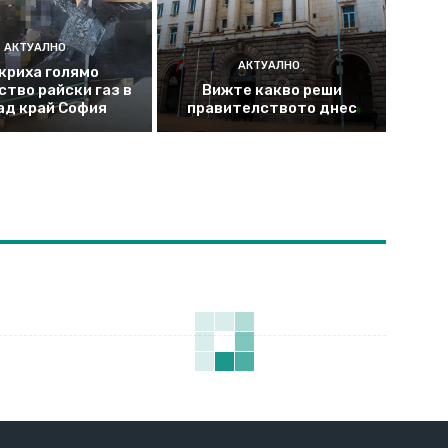
АКТУАЛНО
АКТУАЛНО
криха голямо
ство райски газ в
Вижте какво реши
ад край София
правителството днес