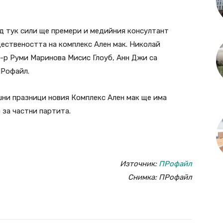
д тук сили ще премери и медийния консултант
ествеността на комплекс Ален мак. Николай
д-р Руми Маринова Мисис Глоуб, Анн Джи са
ПРофайл.
ни празници новия Комплекс Ален мак ще има
 за частни партита.
Източник:
ПРофайл
Снимка: ПРофайл