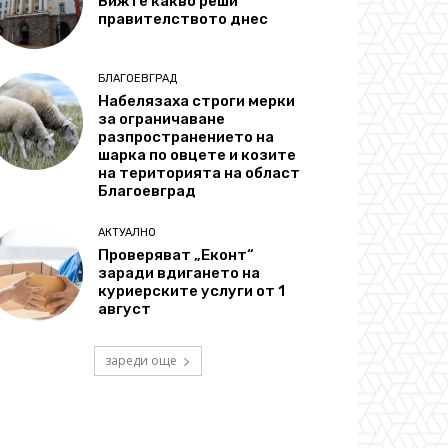
Вижте какво реши
правителството днес
БЛАГОЕВГРАД
Набелязаха строги мерки
за ограничаване
разпространението на
шарка по овцете и козите
на територията на област
Благоевград
АКТУАЛНО
Проверяват „Еконт“
заради вдигането на
куриерските услуги от 1
август
зареди още