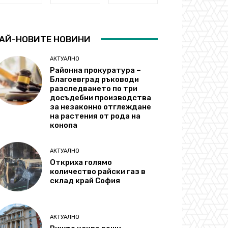
АЙ-НОВИТЕ НОВИНИ
АКТУАЛНО
Районна прокуратура –
Благоевград ръководи
разследването по три
досъдебни производства
за незаконно отглеждане
на растения от рода на
конопа
АКТУАЛНО
Откриха голямо
количество райски газ в
склад край София
АКТУАЛНО