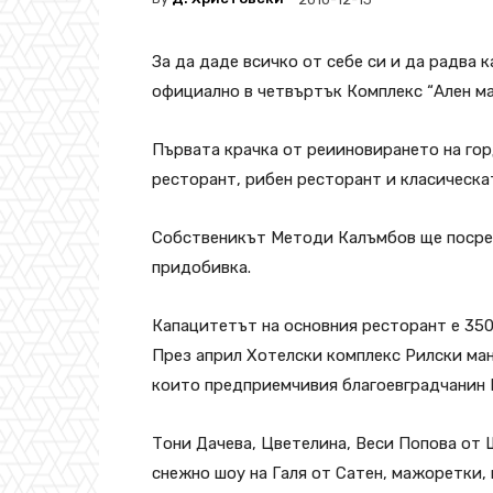
За да даде всичко от себе си и да радва к
официално в четвъртък Комплекс “Ален м
Първата крачка от реииновирането на гор
ресторант, рибен ресторант и класическат
Собственикът Методи Калъмбов ще посрещ
придобивка.
Капацитетът на основния ресторант е 350
През април Хотелски комплекс Рилски ман
които предприемчивия благоевградчанин 
Тони Дачева, Цветелина, Веси Попова от 
снежно шоу на Галя от Сатен, мажоретки,