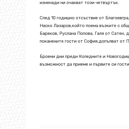
изненади ни очакват този четвъртък.
След 10 годишно отсъствие от Благоевгра
Наско Лазаров,който поема възките с общ
Бареков, Руслана Попова, Галя от Сатен, 
поканените гости от София,допълват от 
Броени дни преди Коледните и Новогодиш
възможност да приеме и първите си гости