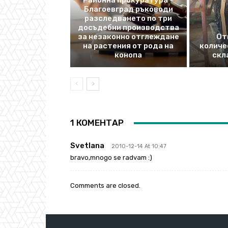
Районна прокуратура –
Благоевград ръководи
разследването по три
досъдебни производства
за незаконно отглеждане
От
на растения от рода на
количе
конопа
скл
1 КОМЕНТАР
Svetlana
2010-12-14 At 10:47
bravo,mnogo se radvam :)
Comments are closed.