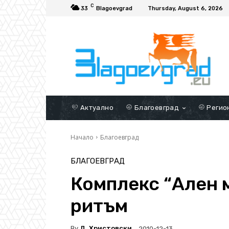
C
33
Blagoevgrad
Thursday, August 6, 2026
Актуално
Благоевград
Регио
Начало
Благоевград
БЛАГОЕВГРАД
Комплекс “Ален 
ритъм
By
Д. Христовски
2010-12-13