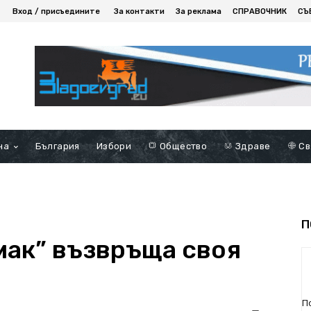
Вход / присъедините
За контакти
За реклама
СПРАВОЧНИК
СЪ
на
България
Избори
Общество
Здраве
Св
П
мак” възвръща своя
П