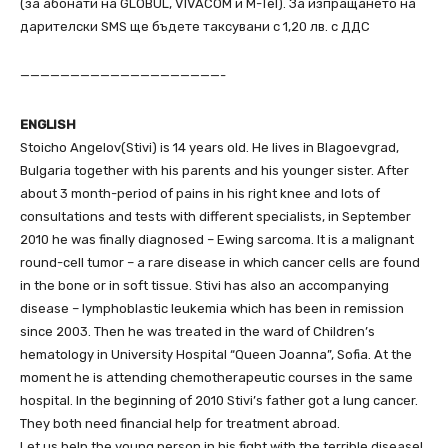
(за абонати на GLOBUL, VIVACOM и M-Tel). За изпращането на
дарителски SMS ще бъдете таксувани с 1,20 лв. с ДДС
————————————————————-
ENGLISH
Stoicho Angelov(Stivi) is 14 years old. He lives in Blagoevgrad,
Bulgaria together with his parents and his younger sister. After
about 3 month-period of pains in his right knee and lots of
consultations and tests with different specialists, in September
2010 he was finally diagnosed – Ewing sarcoma. It is a malignant
round-cell tumor – a rare disease in which cancer cells are found
in the bone or in soft tissue. Stivi has also an accompanying
disease – lymphoblastic leukemia which has been in remission
since 2003. Then he was treated in the ward of Children’s
hematology in University Hospital “Queen Joanna”, Sofia. At the
moment he is attending chemotherapeutic courses in the same
hospital. In the beginning of 2010 Stivi’s father got a lung cancer.
They both need financial help for treatment abroad.
Let us help the young person in his fight with the terrible disease!