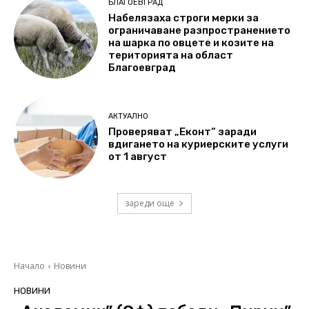
БЛАГОЕВГРАД
Набелязаха строги мерки за
ограничаване разпространението
на шарка по овцете и козите на
територията на област
Благоевград
АКТУАЛНО
Проверяват „Еконт“ заради
вдигането на куриерските услуги
от 1 август
зареди още