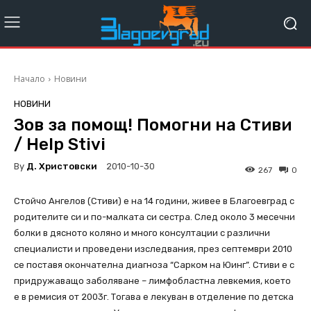
Начало
Новини
НОВИНИ
Зов за помощ! Помогни на Стиви
/ Help Stivi
By
Д. Христовски
2010-10-30
267
0
Стойчо Ангелов (Стиви) е на 14 години, живее в Благоевград с
родителите си и по-малката си сестра. След около 3 месечни
болки в дясното коляно и много консултации с различни
специалисти и проведени изследвания, през септември 2010
се поставя окончателна диагноза “Сарком на Юинг”. Стиви е с
придружаващо заболяване – лимфобластна левкемия, което
е в ремисия от 2003г. Тогава е лекуван в отделение по детска