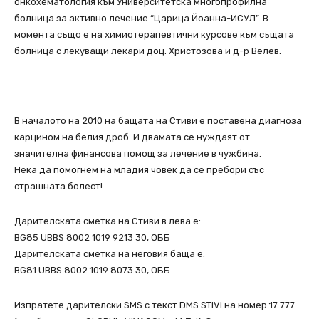
онкохематология към Университетска многопрофилна
болница за активно лечение “Царица Йоанна-ИСУЛ”. В
момента също е на химиотерапевтични курсове към същата
болница с лекуващи лекари доц. Христозова и д-р Велев.
В началото на 2010 на бащата на Стиви е поставена диагноза
карцином на белия дроб. И двамата се нуждаят от
значителна финансова помощ за лечение в чужбина.
Нека да помогнем на младия човек да се пребори със
страшната болест!
Дарителската сметка на Стиви в лева е:
BG85 UBBS 8002 1019 9213 30, ОББ
Дарителската сметка на неговия баща е:
BG81 UBBS 8002 1019 8073 30, ОББ
Изпратете дарителски SMS с текст DMS STIVI на номер 17 777