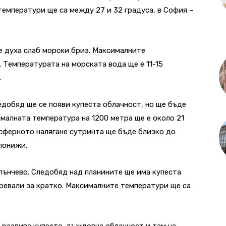
температури ще са между 27 и 32 градуса, в София –
е духа слаб морски бриз. Максималните
 Температурата на морската вода ще е 11-15
.
едобяд ще се появи купеста облачност, но ще бъде
ималната температура на 1200 метра ще е около 21
осферното налягане сутринта ще бъде близко до
 понижи.
лънчево. Следобяд над планините ще има купеста
превали за кратко. Максималните температури ще са
е развива купесто-дъждовна облачност и там на