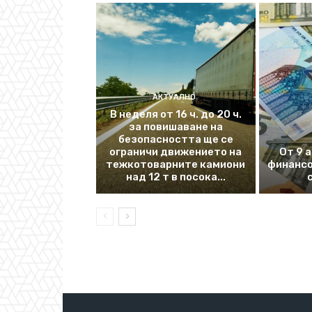
АКТУАЛНО
В неделя от 16 ч. до 20 ч.
за повишаване на
безопасността ще се
ограничи движението на
От 9 
тежкотоварните камиони
финансо
над 12 т в посока...