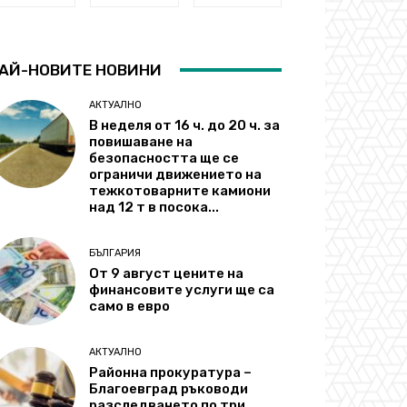
АЙ-НОВИТЕ НОВИНИ
АКТУАЛНО
В неделя от 16 ч. до 20 ч. за
повишаване на
безопасността ще се
ограничи движението на
тежкотоварните камиони
над 12 т в посока...
БЪЛГАРИЯ
От 9 август цените на
финансовите услуги ще са
само в евро
АКТУАЛНО
Районна прокуратура –
Благоевград ръководи
разследването по три