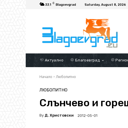
C
33.1
Blagoevgrad
Saturday, August 8, 2026
Актуално
Благоевград
Регио
Начало
Любопитно
ЛЮБОПИТНО
Слънчево и горе
By
Д. Христовски
2012-05-01