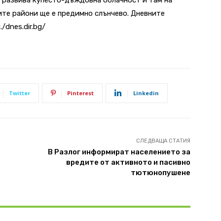
ите райони ще е предимно слънчево. Дневните
/dnes.dir.bg/
Twitter
Pinterest
Linkedin
СЛЕДВАЩА СТАТИЯ
В Разлог информират населението за
вредите от активното и пасивно
тютюнопушене