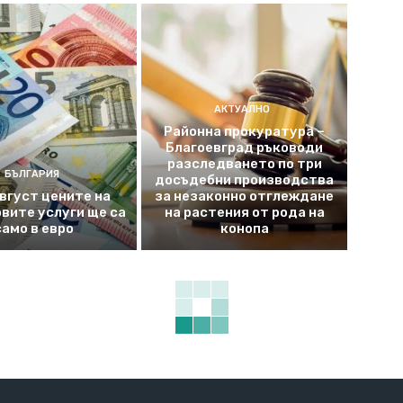
АКТУАЛНО
Районна прокуратура –
Благоевград ръководи
разследването по три
БЪЛГАРИЯ
досъдебни производства
август цените на
за незаконно отглеждане
вите услуги ще са
на растения от рода на
само в евро
конопа