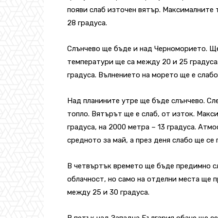
появи слаб източен вятър. Максималните 
28 градуса.
Слънчево ще бъде и над Черноморието. Щ
температури ще са между 20 и 25 градуса.
градуса. Вълнението на морето ще е слабо
Над планините утре ще бъде слънчево. Сл
топло. Вятърът ще е слаб, от изток. Макс
градуса, на 2000 метра – 13 градуса. Атм
средното за май, а през деня слабо ще се
В четвъртък времето ще бъде предимно с
облачност, но само на отделни места ще 
между 25 и 30 градуса.
В петък над Западна България обаче ще с