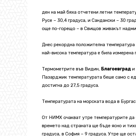
ден на май бяха отчетени летни температу
Русе – 30,4 градуса, и Сандански – 30 гр
още по-горещо – в Свищов живакът надмин
Днес рекордна положителна температура о
най-висока температура е била измерена пр
Термометрите във Видин,
Благоевград
и
Пазарджик температурата беше само с ед
достигна до 27,5 градуса.
Температурата на морската вода в Бургас 
От НИМХ очакват утре температурите да с
времето над страната ще бъде ясно и тих
градуса, в София – 9 градуса. Утре ще ост