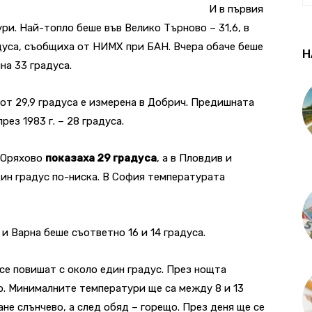
И в първия
ри. Най-топло беше във Велико Търново – 31,6, в
адуса, съобщиха от НИМХ при БАН. Вчера обаче беше
Н
а 33 градуса.
т 29,9 градуса е измерена в Добрич. Предишната
ез 1983 г. – 28 градуса.
 Оряхово
показаха 29 градуса
, а в Пловдив и
ин градус по-ниска. В София температурата
и Варна беше съответно 16 и 14 градуса.
е повишат с около един градус.
През нощта
о. Минималните температури ще са между 8 и 13
ане слънчево, а след обяд – горещо. През деня ще се