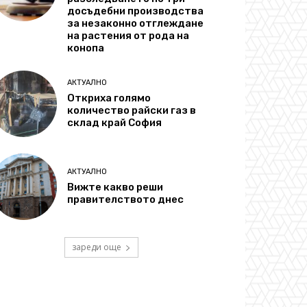
досъдебни производства
за незаконно отглеждане
на растения от рода на
конопа
АКТУАЛНО
Откриха голямо
количество райски газ в
склад край София
АКТУАЛНО
Вижте какво реши
правителството днес
зареди още