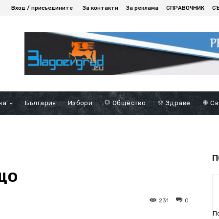
Вход / присъедините
За контакти
За реклама
СПРАВОЧНИК
С
на
България
Избори
Общество
Здраве
Св
П
що
231
0
П