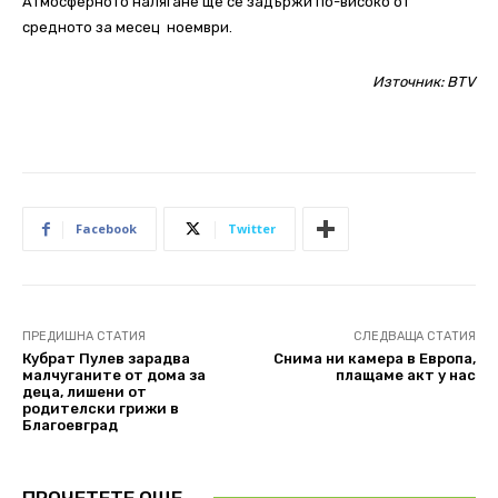
Атмосферното налягане ще се задържи по-високо от
средното за месец ноември.
Източник:
BTV
Facebook
Twitter
ПРЕДИШНА СТАТИЯ
СЛЕДВАЩА СТАТИЯ
Кубрат Пулев зарадва
Снима ни камера в Европа,
малчуганите от дома за
плащаме акт у нас
деца, лишени от
родителски грижи в
Благоевград