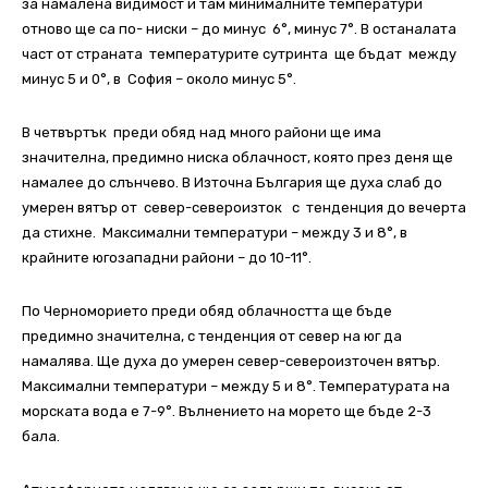
за намалена видимост и там минималните температури
отново ще са по- ниски – до минус 6°, минус 7°. В останалата
част от страната температурите сутринта ще бъдат между
минус 5 и 0°, в София – около минус 5°.
В четвъртък преди обяд над много райони ще има
значителна, предимно ниска облачност, която през деня ще
намалее до слънчево. В Източна България ще духа слаб до
умерен вятър от север-североизток с тенденция до вечерта
да стихне. Максимални температури – между 3 и 8°, в
крайните югозападни райони – до 10-11°.
По Черноморието преди обяд облачността ще бъде
предимно значителна, с тенденция от север на юг да
намалява. Ще духа до умерен север-североизточен вятър.
Максимални температури – между 5 и 8°. Температурата на
морската вода е 7-9°. Вълнението на морето ще бъде 2-3
бала.