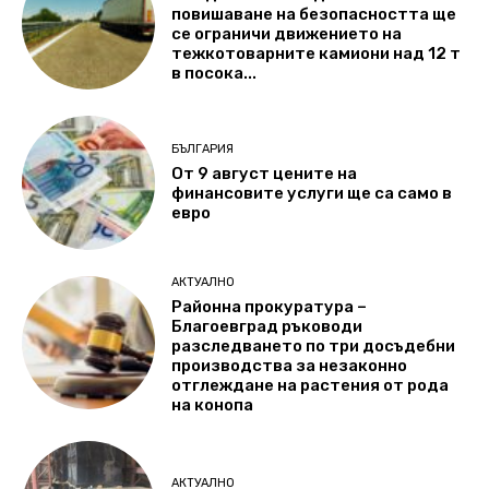
повишаване на безопасността ще
се ограничи движението на
тежкотоварните камиони над 12 т
в посока...
БЪЛГАРИЯ
От 9 август цените на
финансовите услуги ще са само в
евро
АКТУАЛНО
Районна прокуратура –
Благоевград ръководи
разследването по три досъдебни
производства за незаконно
отглеждане на растения от рода
на конопа
АКТУАЛНО