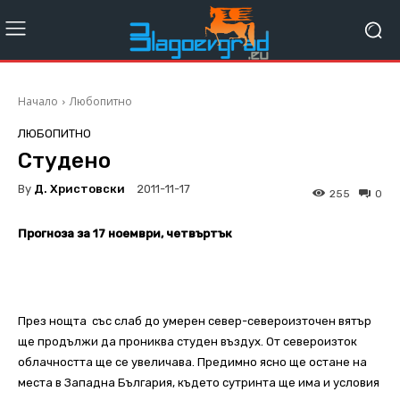
Начало
Любопитно
ЛЮБОПИТНО
Студено
By
Д. Христовски
2011-11-17
255
0
Прогноза за 17 ноември, четвъртък
През нощта със слаб до умерен север-североизточен вятър
ще продължи да прониква студен въздух. От североизток
облачността ще се увеличава. Предимно ясно ще остане на
места в Западна България, където сутринта ще има и условия