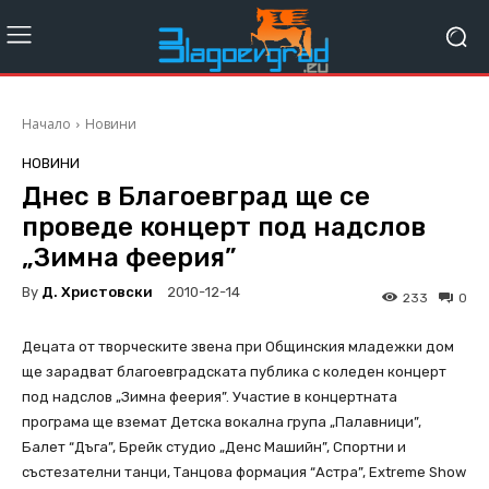
Начало
Новини
НОВИНИ
Днес в Благоевград ще се
проведе концерт под надслов
„Зимна феерия”
By
Д. Христовски
2010-12-14
233
0
Децата от творческите звена при Общинския младежки дом
ще зарадват благоевградската публика с коледен концерт
под надслов „Зимна феерия”. Участие в концертната
програма ще вземат Детска вокална група „Палавници”,
Балет “Дъга”, Брейк студио „Денс Машийн”, Спортни и
състезателни танци, Танцова формация “Астра”, Extreme Show