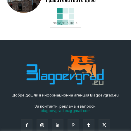
правителството днес
зареди още
Добре дошли в информационна агенция Blagoevgrad.eu
За контакти, реклама и въпроси:
blagoevgrad.eu@gmail.com