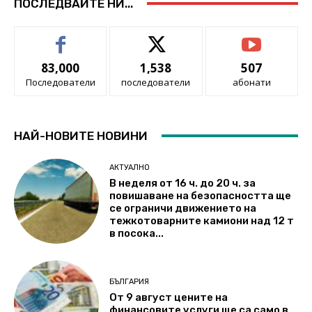
ПОСЛЕДВАЙТЕ НИ...
83,000
1,538
507
Последователи
последователи
абонати
НАЙ-НОВИТЕ НОВИНИ
АКТУАЛНО
В неделя от 16 ч. до 20 ч. за
повишаване на безопасността ще
се ограничи движението на
тежкотоварните камиони над 12 т
в посока...
БЪЛГАРИЯ
От 9 август цените на
финансовите услуги ще са само в