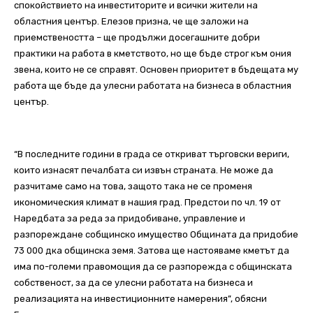
спокойствието на инвеститорите и всички жители на
областния център. Елезов призна, че ще заложи на
приемствеността – ще продължи досегашните добри
практики на работа в кметството, но ще бъде строг към ония
звена, които не се справят. Основен приоритет в бъдещата му
работа ще бъде да улесни работата на бизнеса в областния
център.
“В последните години в града се откриват търговски вериги,
които изнасят печалбата си извън страната. Не може да
разчитаме само на това, защото така не се променя
икономическия климат в нашия град. Предстои по чл. 19 от
Наредбата за реда за придобиване, управление и
разпореждане собщинско имущество Общината да придобие
73 000 дка общинска земя. Затова ще настояваме кметът да
има по-големи правомощия да се разпорежда с общинската
собственост, за да се улесни работата на бизнеса и
реализацията на инвестиционните намерения”, обясни