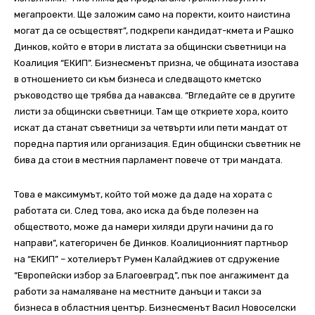
мегапроекти. Ще заложим само на поректи, които наистина
могат да се осъществят”, подкрепи кандидат-кмета и Рашко
Динков, който е втори в листата за общински съветници на
Коалиция “ЕКИП”. Бизнесменът призна, че общината изостава
в отношението си към бизнеса и следващото кметско
ръководство ще трябва да наваксва. “Вгледайте се в другите
листи за общински съветници. Там ще откриете хора, които
искат да станат съветници за четвърти или пети мандат от
поредна партия или организация. Един общински съветник не
бива да стои в местния парламент повече от три мандата.
Това е максимумът, който той може да даде на хората с
работата си. След това, ако иска да бъде полезен на
обществото, може да намери хиляди други начини да го
направи”, категоричен бе Динков. Коалиционният партньор
на “ЕКИП” – хотелиерът Румен Калайджиев от сдружение
“Европейски избор за Благоевград”, пък пое ангажимент да
работи за намаляване на местните данъци и такси за
бизнеса в областния център. Бизнесменът Васил Новоселски