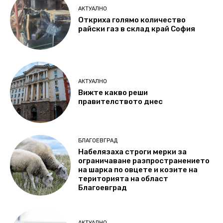
АКТУАЛНО
Откриха голямо количество
райски газ в склад край София
АКТУАЛНО
Вижте какво реши
правителството днес
БЛАГОЕВГРАД
Набелязаха строги мерки за
ограничаване разпространението
на шарка по овцете и козите на
територията на област
Благоевград
АКТУАЛНО