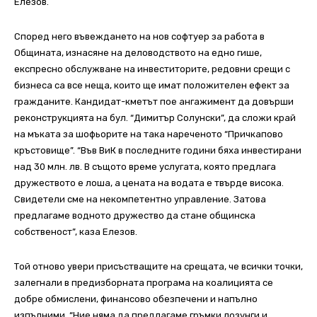
Елезов.
Според него въвеждането на нов софтуер за работа в
Общината, изнасяне на деловодството на едно гише,
експресно обслужване на инвеститорите, редовни срещи с
бизнеса са все неща, които ще имат положителен ефект за
гражданите. Кандидат-кметът пое ангажимент да довърши
реконструкцията на бул. “Димитър Солунски”, да сложи край
на мъката за шофьорите на така нареченото “Причкапово
кръстовище”. “Във ВиК в последните години бяха инвестирани
над 30 млн. лв. В същото време услугата, която предлага
дружеството е лоша, а цената на водата е твърде висока.
Свидетели сме на некомпетентно управление. Затова
предлагаме водното дружество да стане общинска
собственост”, каза Елезов.
Той отново увери присъстващите на срещата, че всички точки,
залегнали в предизборната програма на коалицията се
добре обмислени, финансово обезпечени и напълно
изпълними. “Ние няма да предлагаме гръмки лозунги и