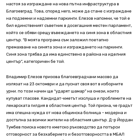
настоя за изграждане на нова пътна инфраструктура в
Благоевград. Това, според него, може да стане с изграждане
на подземни и надземни паркинги. Елезов напомни, че той е
бил единственият съветник в досегашния местен парламент,
който се обяви срещу въвеждането на синя зона в областния
център. “В моята програма съм заложил поетапно
премахване на синята зона и изграждането на паркинги.
Синя зона трябва да има единствено в района на иделния
център”, категоричен бе той.
Владимир Елезов призова благоевградчани масово да
излязат на 23 октомври и да пуснат своя вот в изборните
урни. по този начин ще “ударят шамар” на онези, които
купуват гласове. Кандидат-кметът изслуша и проблемите на
лекарската гилдия в областния център. Той призна, че градът
има спешна нужда от нова общинска болница – модерна и
достъпна за всички жители на областния център. Д-р Йордан
Тумбев поиска новото кметско ръководство да потърси
отговорност за безхаберието и безотговорността в МБАЛ