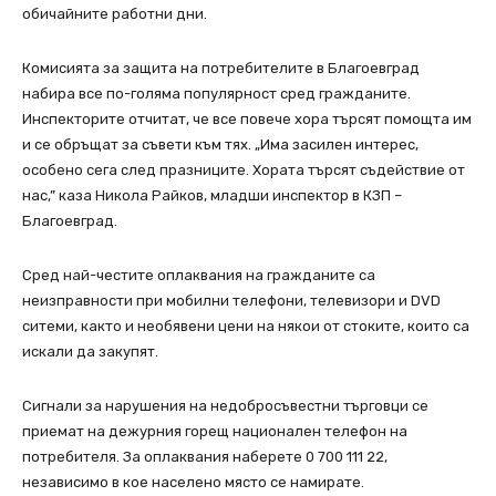
обичайните работни дни.
Комисията за защита на потребителите в Благоевград
набира все по-голяма популярност сред гражданите.
Инспекторите отчитат, че все повече хора търсят помощта им
и се обръщат за съвети към тях. „Има засилен интерес,
особено сега след празниците. Хората търсят съдействие от
нас,” каза Никола Райков, младши инспектор в КЗП –
Благоевград.
Сред най-честите оплаквания на гражданите са
неизправности при мобилни телефони, телевизори и DVD
ситеми, както и необявени цени на някои от стоките, които са
искали да закупят.
Сигнали за нарушения на недобросъвестни търговци се
приемат на дежурния горещ национален телефон на
потребителя. За оплаквания наберете 0 700 111 22,
независимо в кое населено място се намирате.