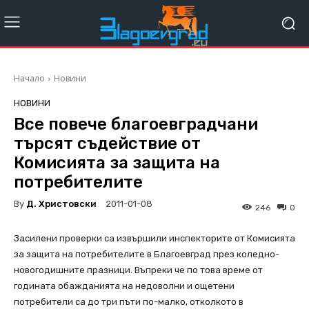
Начало
Новини
НОВИНИ
Все повече благоевградчани
търсят съдействие от
Комисията за защита на
потребителите
By
Д. Христовски
2011-01-08
246
0
Засилени проверки са извършили инспекторите от Комисията
за защита на потребителите в Благоевград през коледно-
новогодишните празници. Въпреки че по това време от
годината обажданията на недоволни и ощетени
потребители са до три пъти по-малко, отколкото в